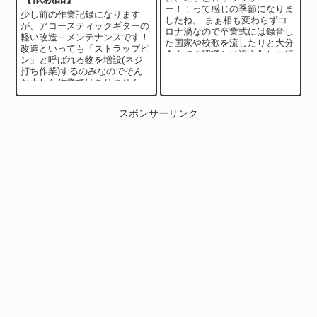
ー！！って感じの季節になりま
少し前の作業記録になります
したね。 まぁ相も変わらずコ
が、アコースティックギターの
ロナ渦なので卒業式には録音し
軽い改造＋メンテナンスです！
た国家や校歌を流したりと大分
改造といっても「ストラップピ
今までの認識とは違う催しを行
ン」と呼ばれる物を増設(ネジ
った場所が多かったみたいで
打ち作業)するのみなのでそん
す。 さて、先週ぐらい...
な大した作業ではありませんｗ
今回のギターは中古で購入後そ
のまま整備せず使っ...
スポンサーリンク