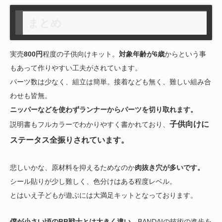
まとめ
実売
800円
程度の子供向けキット。
対象年齢が6歳
からという事
もあって作りやすい工夫がされています。
パーツ数は少なく、組立は簡単。接着なども無く、難しい組み合
わせも皆無。
ニッパーなどを使わずランナーからパーツを切り取れます。
子供向けに
説明書もフルカラーでわかりやすく書かれており、
ステータス全振りされています。
悲しいかな、原材料を抑えるためなのか
肉抜き穴が多いです。
シール貼りが少し難しく、色分けはある程度レベル。
とはいえ子どもが遊ぶには大満足キットとなっております。
僕が小さい頃のBB戦士とは大きく違い、
BANDAIの技術の進歩を