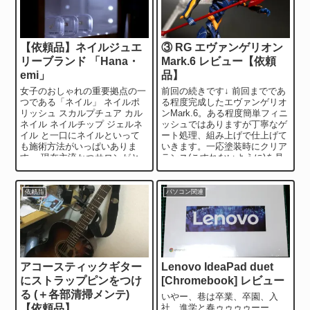
【依頼品】ネイルジュエ
③ RG エヴァンゲリオン
リーブランド 「Hana・
Mark.6 レビュー【依頼
emi」
品】
女子のおしゃれの重要拠点の一
前回の続きです↓ 前回までであ
つである「ネイル」 ネイルポ
る程度完成したエヴァンゲリオ
リッシュ スカルプチュア カル
ンMark.6。ある程度簡単フィニ
ネイル ネイルチップ ジェルネ
ッシュではありますが丁寧なゲ
イル と一口にネイルといって
ート処理、組み上げで仕上げて
も施術方法がいっぱいありま
いきます。一応塗装時にクリア
す。 現在主流かつサロンがと
ランス(こすれないように)を見
ても多いのはUV樹脂を使用...
ながら組み立て...
依頼品
パソコン関連
アコースティックギター
Lenovo IdeaPad duet
にストラップピンをつけ
[Chromebook] レビュー
る (＋各部清掃メンテ)
いやー、巷は卒業、卒園、入
【依頼品】
社、進学と春ゥゥゥゥーー