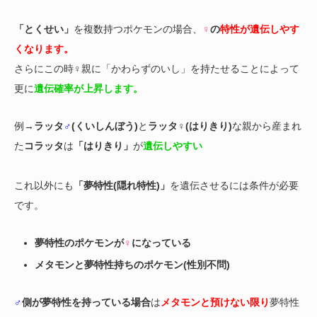
「とくせい」
を複数持つポケモンの場合、
♀
の
特性が遺伝しやす
くなります。
さらにこの時
♀
親に「かわらずのいし」を持たせることによって
更に
遺伝確率が上昇します。
例→
ラッタ
♂
(くいしんぼう)
と
ラッタ♀(はりきり)
な親から産まれ
た
コラッタ
は
「はりきり」
が
遺伝しやすい
これ以外にも
「夢特性(隠れ特性)」
を遺伝させるには条件が必要
です。
夢特性のポケモンが
♀
になっている
メタモンと夢特性持ちのポケモン(性別不問)
♂
側が夢特性を持っている場合
は
メタモンと預けない限り
夢特性