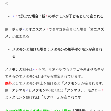
す)
♂
♀
で預けた場合：親
♀
のポケモンが子どもとして産まれる
例→
ポッポ
♂
と
オニスズメ
♀
でタマゴを産ませた場合
「オニスズ
メ」
が生まれる
メタモンと預けた場合：メタモンの相手ポケモンが産まれ
る
メタモンの相手は
♂
♀
不問
、性別不明でもタマゴを産ませる事が
できるのでメタモンは旧作から重宝されています。
例外
としてメタモン同士を預けると
「メタモン」
が産まれます。
例→
アシマリ
♂
と
メタモン
を預ければ
「アシマリ」
、
モクロー
♀
と
メタモン
を預ければ
「モクロー」
が産まれます
「255歩」
タマゴが産まれる条件を満たしている場合
歩くごと