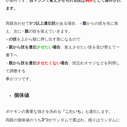
が条件です。
技マシンで覚えさせられる技は
例外
として除外され
ます。
両親合わせて
5つ以上遺伝技
がある場合、
♂
親
からの技を先に覚
え、次に
♀
親
の技を覚えていきます。
♂
の技
を上から順に押し出す形になるので
♂
親から技を遺伝
させたい
場合
、覚えさせたい技を並び替えて一
番下へ
♀
親から技を遺伝
させたくない
場合
、技忘れオヤジなどを利用し
て調整する
事がコツです。
個体値
ポケモンの重要な強さを決める
「こたいち」
も遺伝します。
3つ
両親の個体値のうち
がランダムで選ばれ、残りはランダムに