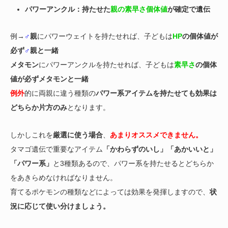
パワーアンクル：持たせた
親の素早さ個体値
が確定で遺伝
例→
♂
親
にパワーウェイトを持たせれば、子どもは
HP
の個体値が
必ず
♂
親と一緒
メタモン
にパワーアンクルを持たせれば、子どもは
素早さ
の個体
値が必ずメタモンと一緒
例外
的に両親に違う種類の
パワー系アイテムを持たせても効果は
どちらか片方のみ
となります。
しかしこれを
厳選に使う場合
、
あまりオススメできません。
タマゴ遺伝で重要なアイテム
「かわらずのいし」「あかいいと」
「パワー系」
と3種類あるので、パワー系を持たせるとどちらか
をあきらめなければなりません。
育てるポケモンの種類などによっては効果を発揮しますので、
状
況に応じて使い分けましょう。