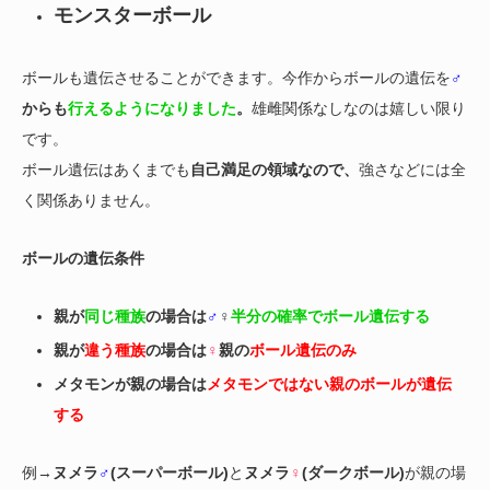
モンスターボール
ボールも遺伝させることができます。今作からボールの遺伝を
♂
からも
行えるようになりました
。
雄雌関係なしなのは嬉しい限り
です。
ボール遺伝はあくまでも
自己満足の領域なので、
強さなどには全
く関係ありません。
ボールの遺伝条件
親が
同じ種族
の場合は
♂
♀
半分の確率でボール遺伝する
親が
違う種族
の場合は
♀
親の
ボール遺伝のみ
メタモンが親の場合は
メタモンではない親のボールが遺伝
する
例→
ヌメラ
♂
(スーパーボール)
と
ヌメラ
♀
(ダークボール)
が親の場