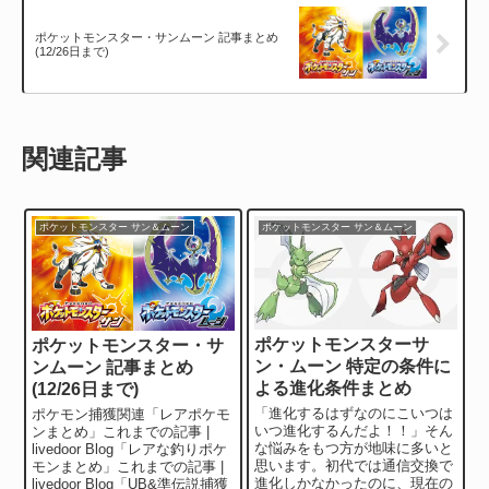
ポケットモンスター・サンムーン 記事まとめ
(12/26日まで)
関連記事
ポケットモンスター サン＆ムーン
ポケットモンスター サン＆ムーン
ポケットモンスターサ
ポケットモンスター・サ
ン・ムーン 特定の条件に
ンムーン 記事まとめ
よる進化条件まとめ
(12/26日まで)
「進化するはずなのにこいつは
ポケモン捕獲関連「レアポケモ
いつ進化するんだよ！！」そん
ンまとめ」これまでの記事 |
な悩みをもつ方が地味に多いと
livedoor Blog「レアな釣りポケ
思います。初代では通信交換で
モンまとめ」これまでの記事 |
進化しかなかったのに、現在の
livedoor Blog「UB&準伝説捕獲