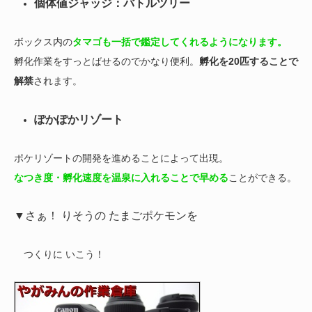
個体値ジャッジ：バトルツリー
ボックス内の
タマゴも一括で鑑定してくれるようになります。
孵化作業をすっとばせるのでかなり便利。
孵化を20匹することで
解禁
されます。
ぽかぽかリゾート
ポケリゾートの開発を進めることによって出現。
なつき度・孵化速度を温泉に入れることで早める
ことができる。
▼さぁ！ りそうの たまごポケモンを
つくりに いこう！