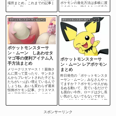
ポケモンの進化方法は多岐に渡
場所まとめ」これまでの記事 |
りますよね。物をもたせて進化
livedoor Blo...
ならまだしも技を覚えさせた
り、特定の場所で進...
ポケットモンスター サン＆ムーン
ポケットモンスター サン＆ムーン
ポケットモンスターサ
ン・ムーン しあわせタ
マゴ等の便利アイテム入
ポケットモンスターサ
手方法まとめ
ン・ムーン レアポケモン
メリークリスマース！！親御さ
まとめ
んに買って貰ったり、サンタさ
昨日発売の「ポケットモンスタ
んからプレゼントされた子ども
ーサン・ムーン」みなさんやっ
たちがいっぱい増えているんで
てますか？？ポケモンや人がぬ
しょうね。あいも変わらず週末
るぬる動いて、見ているだけで
恒例ポケモン記事。クリスマス
も面白い今作。ロードは少し長
でも平常運転ですよ。さてさ
い気がしないでもないですが、
て、今回は経験値が増えるしあ
やっぱりポケモンは面白い！昨
わせタマゴから始ま...
日から生放送をしながらゆっく
り進めているので...
スポンサーリンク