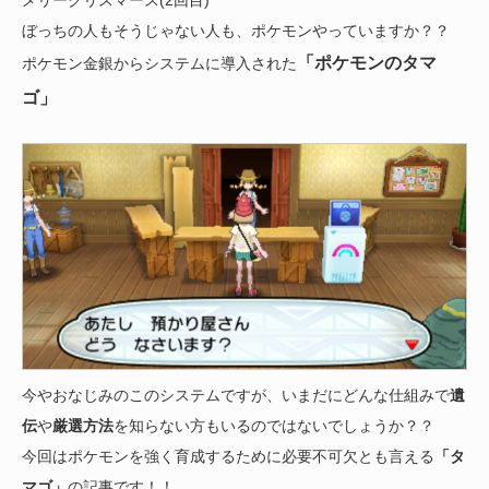
ぼっちの人もそうじゃない人も、ポケモンやっていますか？？
「ポケモンのタマ
ポケモン金銀からシステムに導入された
ゴ」
今やおなじみのこのシステムですが、いまだにどんな仕組みで
遺
伝
や
厳選方法
を知らない方もいるのではないでしょうか？？
今回はポケモンを強く育成するために必要不可欠とも言える
「タ
マゴ」
の記事です！！