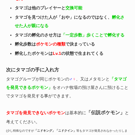
タマゴは他のプレイヤーと
交換可能
タマゴを見つけた人が「おや」になるのではなく、
孵化さ
せた人が親になる
タマゴの孵化のさせ方は
「一定歩数」歩くことで孵化する
孵化歩数は
ポケモンの種類
で決まっている
孵化したポケモンは
Lv.1
の状態で生まれてくる
次にタマゴの手に入れ方
タマゴグループが同じポケモンの
♂
♀
、又はメタモンと
「タマゴ
を発見できるポケモン」
をオハナ牧場の預け屋さんに預けること
でタマゴを発見する事ができます。
「伝説ポケモン」
タマゴを発見できないポケモン
は基本的に
と
考えてください。
(少し特殊なのですが
「ニドキング」「ニドクイン」
等もタマゴが発見されなかったりしま