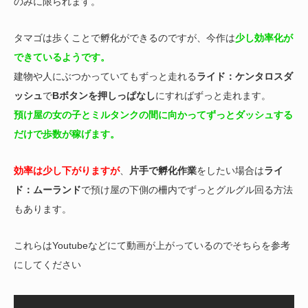
のみに限られます。
タマゴは歩くことで孵化ができるのですが、今作は
少し効率化が
できているようです。
建物や人にぶつかっていてもずっと走れる
ライド：ケンタロスダ
ッシュ
で
Bボタンを押しっぱなし
にすればずっと走れます。
預け屋の女の子とミルタンクの間に向かってずっとダッシュする
だけで歩数が稼げます。
効率は少し下がりますが
、
片手で孵化作業
をしたい場合は
ライ
ド：ムーランド
で預け屋の下側の柵内でずっとグルグル回る方法
もあります。
これらはYoutubeなどにて動画が上がっているのでそちらを参考
にしてください