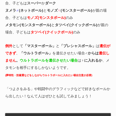
合、子どもは
スーパー
か
ダーク
ヌメラ
♂
(ネットボール)
と
モノズ
♀
(モンスターボール)
が親の場
合、子どもは
モノズ(モンスタボール)
のみ
メタモン(モンスターボール)
と
タツベイ(クイックボール)
が親の
場合、子どもは
タツベイ(クイックボール)
のみ
例外
として
「マスターボール」
と
「プレシャスボール」
は
遺伝が
できず
、
「ウルトラボール」
を遺伝させたい場合
♂からは
遺伝し
ません
。
ウルトラボールを遺伝させたい場合
は
♀に入れるか
、メ
タモンを相手にするしかないようです。
(夢特性・技厳選などをしながらウルトラボールに入れたい場合注意が必要)
「つよさをみる」や戦闘中のグラフィックなどで好きなボールか
ら出したい！なんて人はぜひとも試してみましょう！