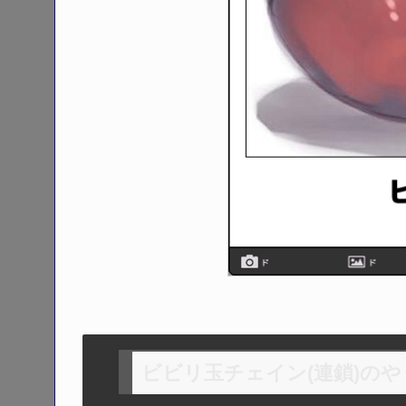
ビビリ玉チェイン(連鎖)のや