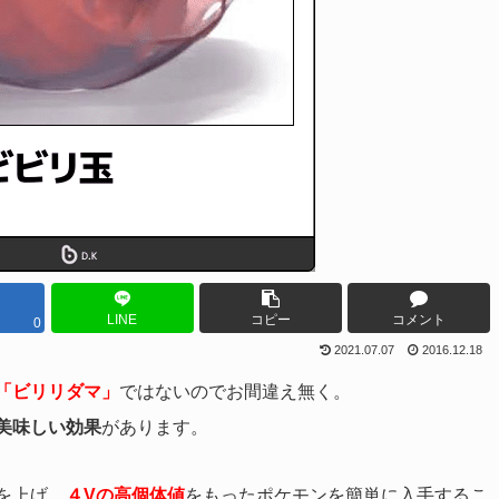
LINE
コピー
コメント
0
2021.07.07
2016.12.18
「ビリリダマ」
ではないのでお間違え無く。
美味しい効果
があります。
を上げ、
４Vの高個体値
をもったポケモンを簡単に入手するこ