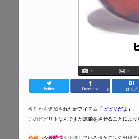
Twitter
Facebook
はてブ
0
今作から追加された新アイテム
「ビビリだま」
。
このビビリ玉なんですが
連鎖をさせることにより
色違い
や
夢特性
を所持しているポケモンの出現率