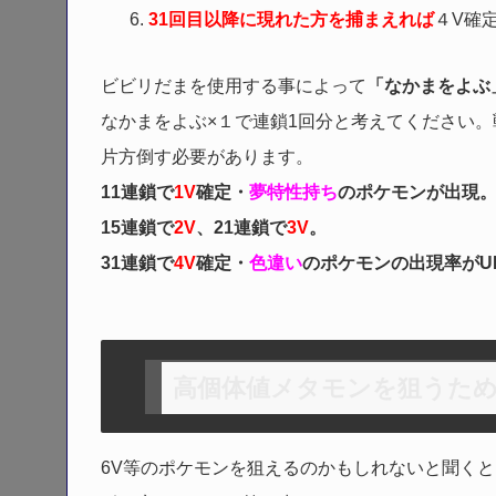
31回目以降に現れた方を捕まえれば
４V確
ビビリだまを使用する事によって
「なかまをよぶ
なかまをよぶ×１で連鎖1回分と考えてください。
片方倒す必要があります。
11連鎖で
1V
確定・
夢特性持ち
のポケモンが出現
15連鎖で
2V
、21連鎖で
3V
。
31連鎖で
4V
確定・
色違い
のポケモンの出現率がU
高個体値メタモンを狙うた
6V等のポケモンを狙えるのかもしれないと聞く