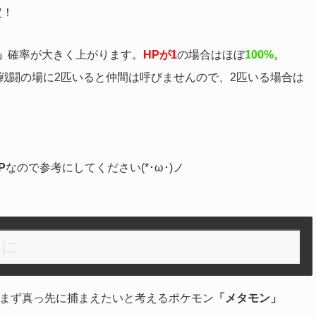
定！
」
確率が大きく上がります。
HPが1
の場合はほぼ
100%
。
戦闘の場に2匹いると仲間は呼びませんので、2匹いる場合は
。
P
なので参考にしてください(*･ω･)ノ
めに
とまず真っ先に捕まえたいと考えるポケモン
「メタモン」