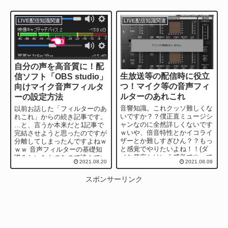
LIVE配信知識関連
LIVE配信知識関連
自分の声を高音質に！配
生放送等の配信時に役立
信ソフト「OBS studio」
つ！マイク等の音声フィ
向けマイク音声フィルタ
ルターのあれこれ
ーの設定方法
音響知識。これクッソ難しくな
以前お話した「フィルターのあ
いですか？？僕正直ミュージシ
れこれ」からの続き記事です。
ャンなのに全然詳しくないです
…と、言うか本来だと1記事で
ｗいや、倍音特性とかイコライ
完結させようと思ったのですが
ザーとか難しすぎひん？？もっ
分離してしまったんですよねｗ
と感覚でやりたいよね！！(ダ
ｗｗ 音声フィルターの基礎知
メな発言とはいえ感覚でやって
識みたいなものなので読んでい
2021.08.20
2021.08.09
いくのは限界があります。 最
ただけると今回の説明がわかり
近僕はガ...
やす...
スポンサーリンク