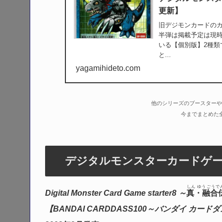
更新】
旧デジモンカードの
半弾は掲載予定は現時
いる【個別版】2種
と...
yagamihideto.com
他のシリーズのブースターや
今までまとめた
デジタルモンスターカードゲー
しん ゆうごうで
Digital Monster Card Game starter8 ～
真・融合
【BANDAI CARDDASS100～バンダイ カード