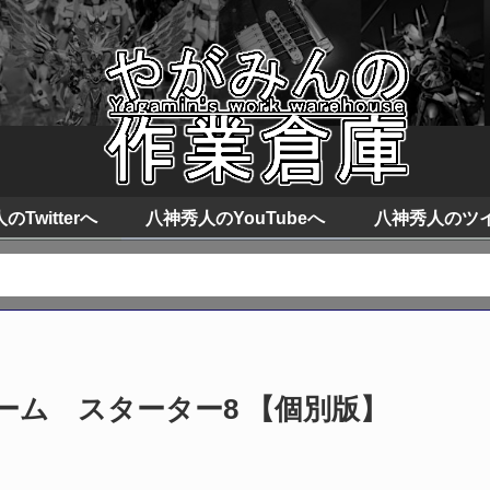
Twitterへ
八神秀人のYouTubeへ
八神秀人のツ
ド
ム スターター8 【個別版】