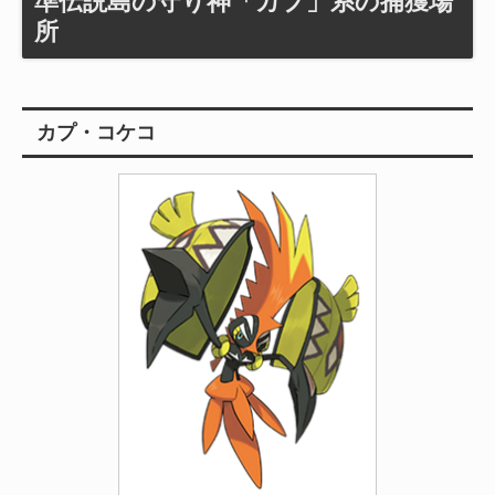
準伝説島の守り神「カプ」系の捕獲場
所
カプ・コケコ