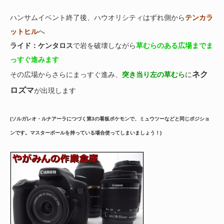
ハンサムイベント終了後、ハウオリシティはずれ側から
テンカラ
ットヒル
へ
ライド：ケンタロス
で岩を破壊しながら
草むらのある広場までま
っすぐ進みます
ネク
その広場からさらにまっすぐ進み、
突き当り左の草むら
に
ロズマ
が出現します
(ソルガレオ・ルナアーラにつづく第3の看板ポケモンで、ミュウツーなどと同じポジショ
ンです。マスターボールを持っている場合使ってしまいましょう！)