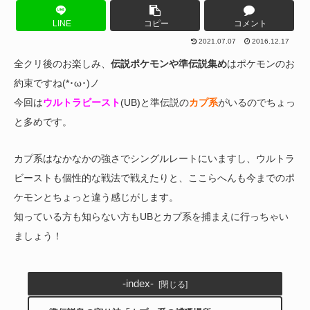
LINE
コピー
コメント
2021.07.07
2016.12.17
全クリ後のお楽しみ、
伝説ポケモンや準伝説集め
はポケモンのお
約束ですね(*･ω･)ノ
今回は
ウルトラビースト
(UB)と準伝説の
カプ系
がいるのでちょっ
と多めです。
カプ系はなかなかの強さでシングルレートにいますし、ウルトラ
ビーストも個性的な戦法で戦えたりと、ここらへんも今までのポ
ケモンとちょっと違う感じがします。
知っている方も知らない方もUBとカプ系を捕まえに行っちゃい
ましょう！
-index-