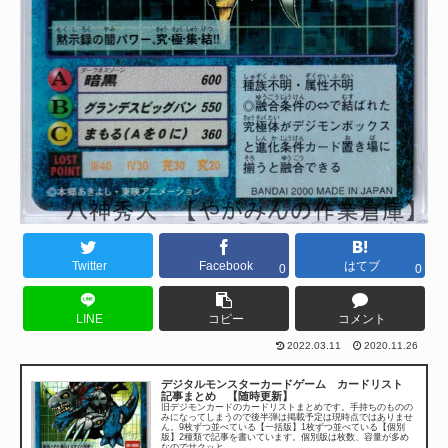
Twitter
Facebook
はてブ
0
0
LINE
コピー
コメント
2022.03.11
2020.11.26
デジタルモンスターカードゲーム カードリスト
記事まとめ 【随時更新】
旧デジモンカードのカードリストまとめです。手持ちのものの
みになってしまうので後半弾は掲載予定は現時点ではありませ
ん。9枚ずつ並べている【一括版】1枚ずつ並べている【個別
版】2種類で記事を書いています。個別版は枚数、容量が多め
なのでサクッと...