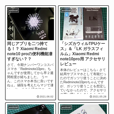
android
android
同じアプリを二つ持て
「シズカウィルTPUケー
る！？ Xiaomi Redmi
ス」＆「LK ガラスフィ
note10 proの便利機能凄
ルム」Xiaomi Redmi
すぎない？？
note10pro用 アクセサリ
レビュー
さて、今期ナンバーワンコスパ
スマホ「Redminote10pro」ち
本体のレビューはこちら↓ さて
ゃんですが使用してから早２週
結局サブスマホとして有能だっ
間程度が経ちました。 うー
たのでガッツリ使うことに決め
ん、このスマホ本当に良いです
たRedminote10proちゃんです
ねぇ。値段を考えたらマジで凄
が、ガッツリ使うことを想定し
い。 と、そこら辺のファース
ていなかったので、アクセサリ
トインプレッション記事はこち
の買い増しをしました！ ヨド
2021.06.02
2021.05.28
ら⇓に...
バシなどで購入したかった...
android
android