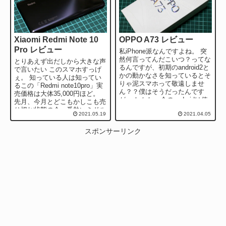
Xiaomi Redmi Note 10
OPPO A73 レビュー
Pro レビュー
私iPhone派なんですよね。 突
然何言ってんだこいつ？ってな
とりあえず出だしから大きな声
るんですが、初期のandroid2と
で言いたい このスマホすっげ
かの動かなさを知っているとそ
ぇ。 知っている人は知ってい
りゃ泥スマホって敬遠しませ
るこの「Redmi note10pro」実
ん？？僕はそうだったんです
売価格は大体35,000円ほど。
が。 しかし、今のandroidは使
先月、今月とどこもかしこも売
いやすいんですね。驚きま...
り切れ状態の今一番熱いミドル
2021.05.19
2021.04.05
スペックのスマホです...
スポンサーリンク