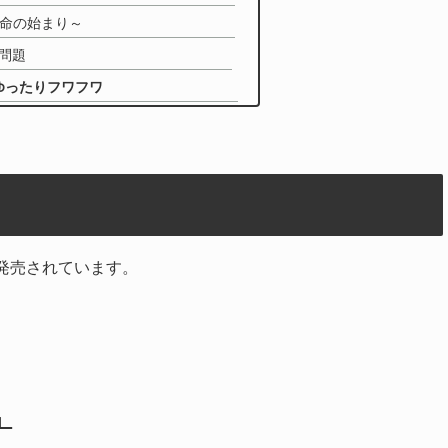
生命の始まり～
問題
ゆったりフワフワ
発売されています。
」