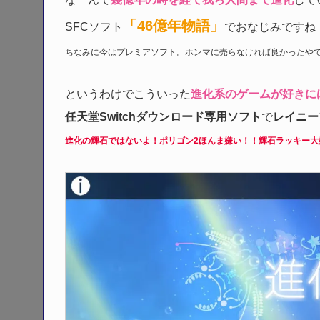
「46億年物語」
SFCソフト
でおなじみですね
ちなみに今はプレミアソフト。ホンマに売らなければ良かったや
というわけでこういった
進化系のゲームが好きに
任天堂Switchダウンロード専用ソフト
で
レイニー
進化の輝石ではないよ！ポリゴン2ほんま嫌い！！輝石ラッキー大