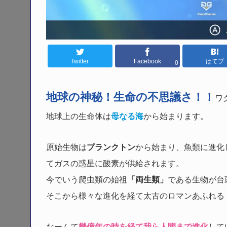
Twitter
Facebook
はてブ
0
地球の神秘！生命の不思議さ！！
ワ
地球上の生命体は
母なる海
から始まります。
原始生物は
プランクトン
から始まり、魚類に進化
てガスの惑星に酸素が供給されます。
今でいう爬虫類の始祖
「両生類」
である生物が台
そこから様々な進化を経て太古のロマンあふれる
なーんて
幾億年の時を経て我ら人間まで進化
して