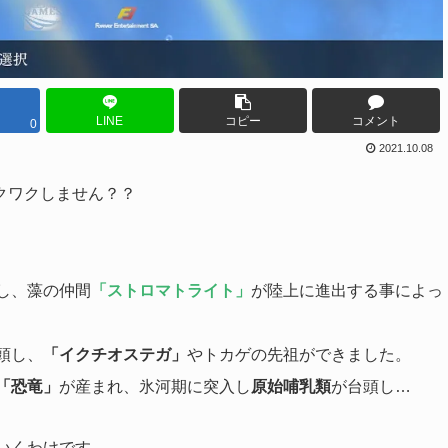
LINE
コピー
コメント
0
2021.10.08
クワクしません？？
し、藻の仲間
「ストロマトライト」
が陸上に進出する事によっ
頭し、
「イクチオステガ」
やトカゲの先祖ができました。
「恐竜」
が産まれ、氷河期に突入し
原始哺乳類
が台頭し…
いくわけです。