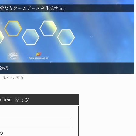
タイトル画面
index-
！
O