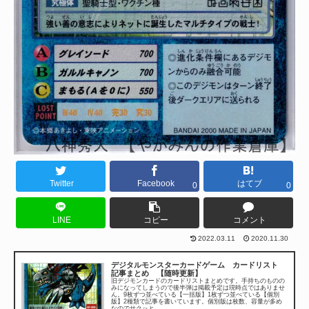
Twitter
Facebook
はてブ
0
0
LINE
コピー
コメント
2022.03.11
2020.11.30
デジタルモンスターカードゲーム カードリスト
記事まとめ 【随時更新】
旧デジモンカードのカードリストまとめです。手持ちのものの
みになってしまうので後半弾は掲載予定は現時点ではありませ
ん。9枚ずつ並べている【一括版】1枚ずつ並べている【個別
版】2種類で記事を書いています。個別版は枚数、容量が多め
なのでサクッと...