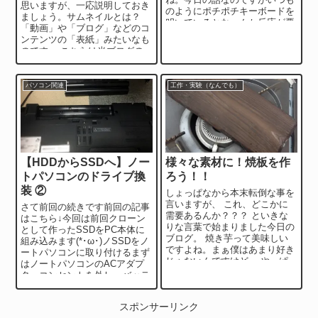
思いますが、一応説明しておき
のようにポチポチキーボードを
ましょう。サムネイルとは？
叩いているとなーんか反応が悪
「動画」や「ブログ」などのコ
い。まぁ実際反応が悪いのはこ
ンテンツの「表紙」みたいなも
こ最近ずっとだった...
のです。 こちらは当ブログの
サムネイルたち記事を読む前か
らイメージ...
パソコン関連
工作・実験（なんでも）
【HDDからSSDへ】ノー
様々な素材に！焼板を作
トパソコンのドライブ換
ろう！！
装 ②
しょっぱなから本末転倒な事を
言いますが、 これ、どこかに
さて前回の続きです前回の記事
需要あるんか？？？ といきな
はこちら↓今回は前回クローン
りな言葉で始まりました今日の
として作ったSSDをPC本体に
ブログ。 焼き芋って美味しい
組み込みます(*･ω･)ノSSDをノ
ですよね。まぁ僕はあまり好き
ートパソコンに取り付けるまず
じゃないんですけど。 やっぱ
はノートパソコンのACアダプ
り寒い季節は焼き芋だと思うん
ターコンセントを外し、バッテ
ですよ。石...
リーを外しますそのまま大事を
取って...
スポンサーリンク