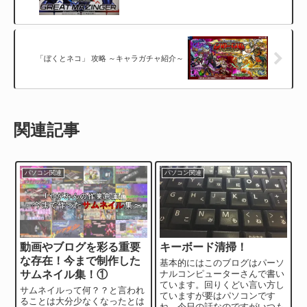
「ぼくとネコ」 攻略 ～キャラガチャ紹介～
関連記事
パソコン関連
パソコン関連
動画やブログを彩る重要
キーボード清掃！
な存在！今まで制作した
基本的にはこのブログはパーソ
サムネイル集！①
ナルコンピューターさんで書い
ています。回りくどい言い方し
サムネイルって何？？と言われ
ていますが要はパソコンです
ることは大分少なくなったとは
ね。今日の話なのですがいつも