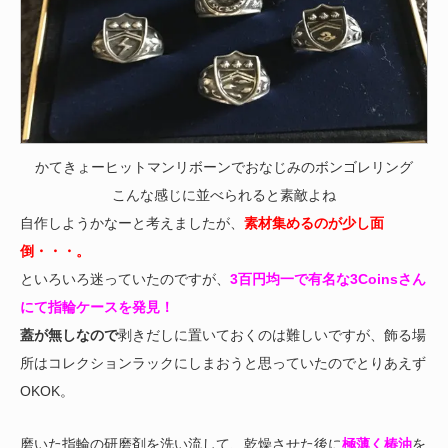
かてきょーヒットマンリボーンでおなじみのボンゴレリング
こんな感じに並べられると素敵よね
自作しようかなーと考えましたが、
素材集めるのが少し面
倒・・・。
といろいろ迷っていたのですが、
3百円均一で有名な3Coinsさん
にて指輪ケースを発見！
蓋が無しなので
剥きだしに置いておくのは難しいですが、飾る場
所はコレクションラックにしまおうと思っていたのでとりあえず
OKOK。
磨いた指輪の研磨剤を洗い流して、乾燥させた後に
極薄く椿油
を