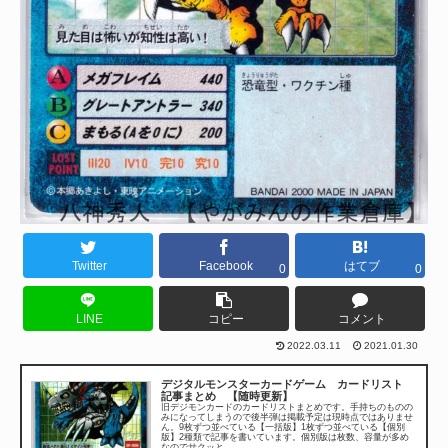
Twitter
Facebook
はてブ
0
0
LINE
コピー
コメント
2022.03.11
2021.01.30
デジタルモンスターカードゲーム カードリスト
記事まとめ 【随時更新】
旧デジモンカードのカードリストまとめです。手持ちのものの
みになってしまうので後半弾は掲載予定は現時点ではありませ
ん。9枚ずつ並べている【一括版】1枚ずつ並べている【個別
版】2種類で記事を書いています。個別版は枚数、容量が多め
なのでサクッと...