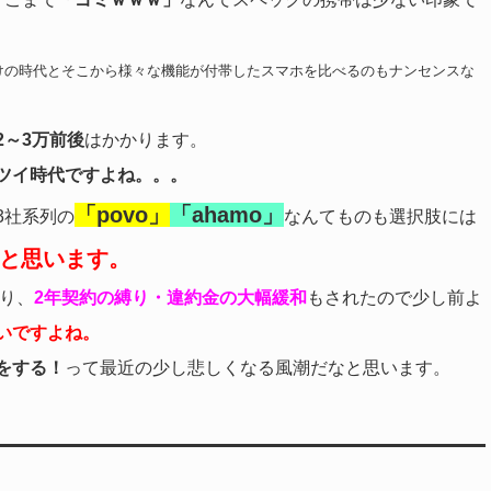
けの時代とそこから様々な機能が付帯したスマホを比べるのもナンセンスな
2～3万前後
はかかります。
ツイ時代ですよね。。。
「povo」
「ahamo」
3社系列の
なんてものも選択肢には
と思います。
り、
2年契約の縛り・違約金の大幅緩和
もされたので少し前よ
いですよね。
をする！
って最近の少し悲しくなる風潮だなと思います。