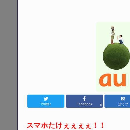
Twitter
Facebook
はてブ
0
スマホたけぇぇぇぇ！！