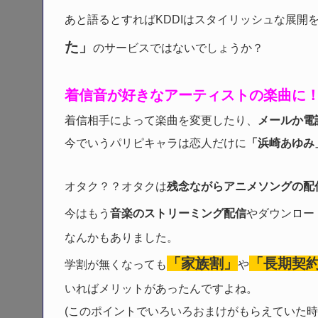
あと語るとすればKDDIはスタイリッシュな展開
た」
のサービスではないでしょうか？
着信音が好きなアーティストの楽曲に
着信相手によって楽曲を変更したり、
メールか電
今でいうパリピキャラは恋人だけに
「浜崎あゆみ
オタク？？オタクは
残念ながらアニメソングの配
今はもう
音楽のストリーミング配信
やダウンロー
なんかもありました。
「家族割」
「長期契
学割が無くなっても
や
いればメリットがあったんですよね。
(このポイントでいろいろおまけがもらえていた時