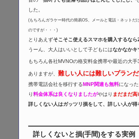
した。
(もちろんガラケー時代の簡易OS、メールと電話・ネットだ
のですが・・・)
とりあえず
そこそこ使えるスマホを購入するなら
うーん、大人はいいとして子どもには
なかなかキ
もちろん各社MVNOの格安料金携帯や最近の大手
難しい人には難しいプランだ
ありますが、
携帯電話会社を移行する
MNP関連も無料
になった
り
料金体系は良くなりましたが
やはり
まだまだ高
詳しくない人はガッツリ損をして、詳しい人が得
詳しくないと損(手間)をする実例