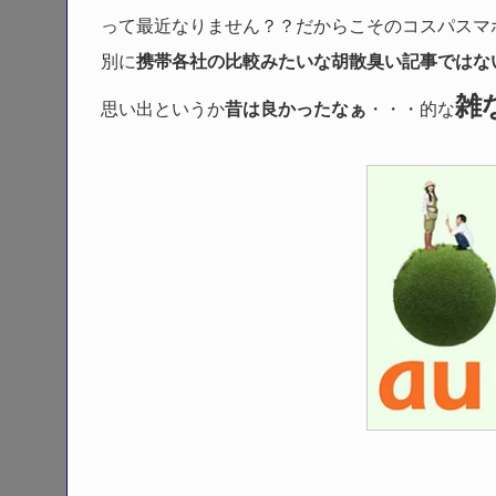
って最近なりません？？だからこそのコスパスマ
別に
携帯各社の比較みたいな胡散臭い記事ではな
雑
思い出というか
昔は良かったなぁ
・・・的な