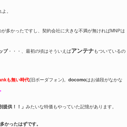
れよ。
のが多かったですし、契約会社に大きな不満が無ければMNPは
アンテナ
ップ
・・・、最初の頃はそういえば
もついているの
bankも無い時代
(旧ボーダフォン)。
docomo
はお値段がなかな
。
別提供！！」
みたいな特価もやっていた記憶があります。
が多かったはずです。