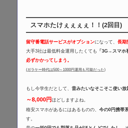
スマホたけぇぇぇぇ！！(2回目)
留守番電話サービスがオプション
になって、
長期
大手3社は最低料金運用したくても
「3G→スマホ
必ずかかってしまう。
(ガラケー時代は500～1000円運用も可能だった)
もし今学生だとして、
昔みたいなそこそこ使い放
～8,000円
ほどしますよね。
格安スマホがあるにはあるものの、
今の0円携帯
す。
昔の
一括0円でも型落ち品がほとんどでしたし、