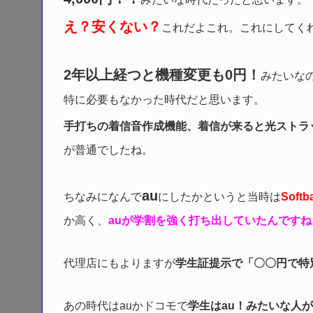
え？安くない？
これだよこれ。これにしてく
2年以上経つと機種変更も0円！
みたいな
特に必要もなかった時代だと思います。
手打ちの着信音作成機能、着信が来ると光ストラ
が普通でしたね。
au
ちなみになんで
にしたかというと当時は
Soft
か高く、
auが学割を強く打ち出していたんですね
代理店にもよりますが
学生証提示で「〇〇円で特
あの時代はauかドコモで
学生はau！みたいな人