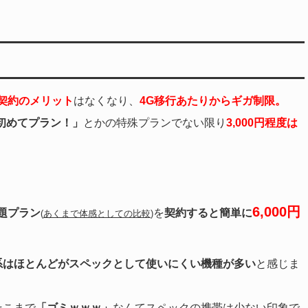
契約のメリット
はなくなり、
4G移行あたりからギガ制限。
初めてプラン！」
とかの特殊プランでない限り
3,000円程度は
6,000円
題プラン
を
契約すると簡単に
(
あくまで体感としての比較
)
系はほとんどがスペックとして使いにくい機種が多い
と感じま
そこまで
「ゴミｗｗｗ」
なんてスペックの携帯は少ない印象で