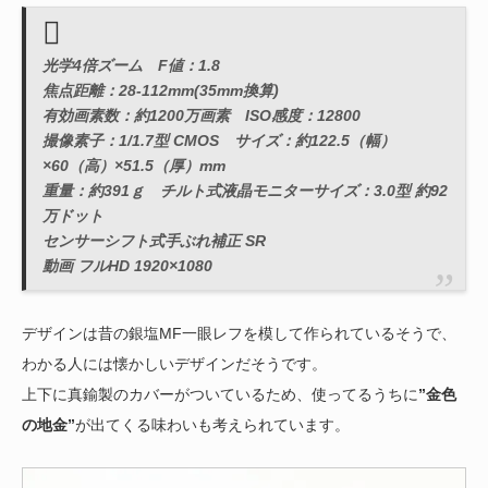
光学4倍ズーム F値：1.8
焦点距離：28-112mm(35mm換算)
有効画素数：約1200万画素 ISO感度：12800
撮像素子：1/1.7型 CMOS サイズ：約122.5（幅）
×60（高）×51.5（厚）mm
重量：約391ｇ チルト式液晶モニターサイズ：3.0型 約92
万ドット
センサーシフト式手ぶれ補正 SR
動画 フルHD 1920×1080
デザインは昔の銀塩MF一眼レフを模して作られているそうで、
わかる人には懐かしいデザインだそうです。
上下に真鍮製のカバーがついているため、使ってるうちに
”金色
の地金”
が出てくる味わいも考えられています。