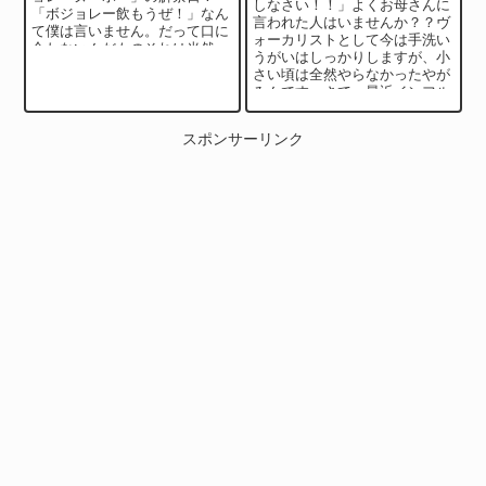
しなさい！！」よくお母さんに
「ボジョレー飲もうぜ！」なん
言われた人はいませんか？？ヴ
て僕は言いません。だって口に
ォーカリストとして今は手洗い
合わないんだものそれは当然。
うがいはしっかりしますが、小
一応その年にできたワインです
さい頃は全然やらなかったやが
からね。深みも何も...
みんです。さて、最近インフル
エンザの流行注意報がでまし
た。感染すれば体の...
スポンサーリンク