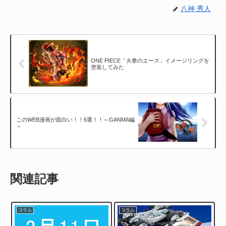
八神 秀人
ONE PIECE「火拳のエース」イメージリングを
塗装してみた
このWEB漫画が面白い！！6選！！～GANMA編
～
関連記事
コラム
コラム