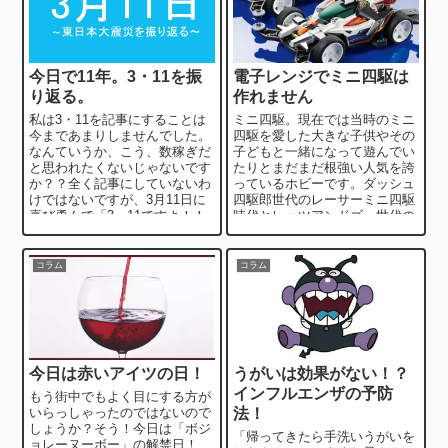
今日で11年。3・11を振
電子レンジでミニ四駆は
り返る。
作れません
私は3・11を記事にすることは
ミニ四駆。現在では当時のミニ
今まであまりしませんでした。
四駆を愛した大きな子供やその
なんていうか、こう、数稼ぎだ
子どもと一緒になって遊んでい
と思われたくないじゃないです
たりとまだまだ根強い人気を誇
か？？全く記事にしていないわ
っているホビーです。ダッシュ
けではないですが、3月11日に
四駆郎世代のレーサーミニ四駆
喜び勇んで「3・11ですよ！！
時代とレッツアンドゴー世代の
ほら！」みたいなことはあまり
フルか売るミニ四駆世代に分か
したくな...
れているのではな...
コラム
コラム
今日は赤いアイツの日！
うがいは効果がない！？
インフルエンザの予防
もう街中でもよく目にする方が
いらっしゃったのではないので
法！
しょうか？そう！今日は「ボジ
「帰ってきたら手洗いうがいを
ョレーヌーボー」の解禁日！