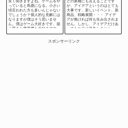
良く聞きますよね。ゲームをや
どの業種にも言えることです
っていると馬鹿になる。小さい
が、アイデアというのはとても
頃言われた方も多いんじゃない
大事です。新しいイベント、新
でしょうか？個人的な見解には
商品、戦略展開・・・ アイデ
なりますが僕はそう思いませ
アが無ければ何も生み出されま
ん。僕はゲーム大好きです。据
せん。しかし、アイデアだけあ
え置きも携帯機も大好きです。
ってもお金は発生しません。
スマホゲーはライトユーザーで
お金を生むアイデアと生まない
すが。自分の事で考...
アイデア お金を生...
スポンサーリンク