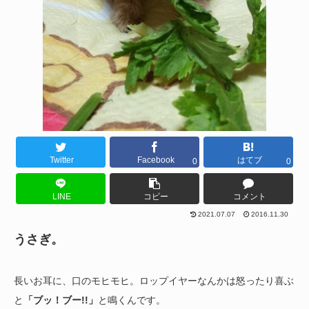
Twitter
Facebook
はてブ
0
0
LINE
コピー
コメント
2021.07.07
2016.11.30
うさぎ。
長いお耳に、口のモヒモヒ。ロップイヤーなんかは怒ったり喜ぶ
と
「ブッ！ブー!!」
と鳴くんです。