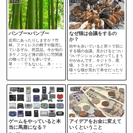
コラム
コラム
バンブー×バンブー
なぜ猫は会議をするの
か？
近所にあったりしますか？竹
林。ファミレスの椅子や販売し
街中を歩いていると所々で目に
ているザル、民芸品。今が旬の
する猫の会議。見かけるとつい
タケノコなど身の回りに竹関連
ついテンションあがってしまう
の物ってとても多いです。
やがみんです。キジトラ、黒
草・・・でもないし、木・・・
猫、トラネコ、ハチワレ・・・
でもないし、竹ってどっちの分
様々な猫が見れて幸せだったり
類なんだ？かの有名な「竹博
するんですが、あいつら何のた
士」こと「上田弘一郎」さ...
めに会議をしてるの？？次のシ
ーズンの販売戦略で...
コラム
コラム
ゲームをやっていると本
アイデアをお金に変えて
当に馬鹿になる？
いくということ