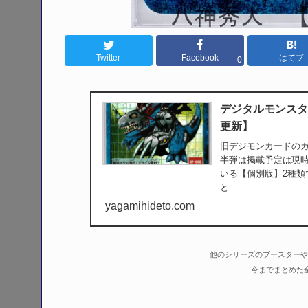
Twitter
Facebook
はてブ
0
デジタルモンスタ
更新】
旧デジモンカードの
半弾は掲載予定は現時
いる【個別版】2種
と...
yagamihideto.com
他のシリーズのブースターや
今までまとめた