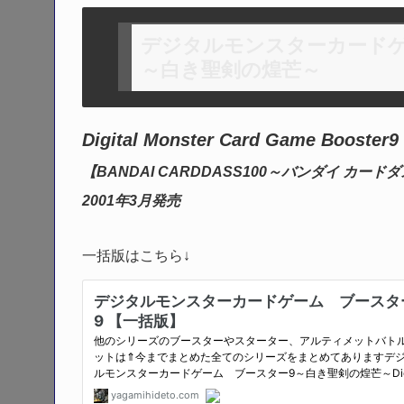
デジタルモンスターカードゲ
～白き聖剣の煌芒～
Digital Monster Card Game Booste
【BANDAI CARDDASS100～バンダイ カード
2001年3月発売
一括版はこちら↓