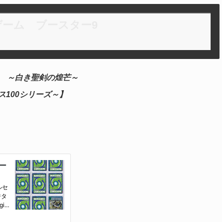
ーム ブースター9
r9
～白き聖剣の煌芒～
ダス100シリーズ～】