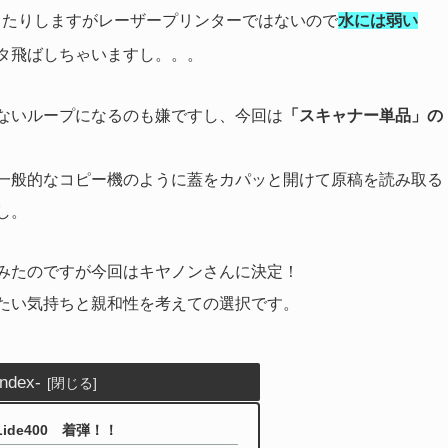
ったりしますがレーザープリンターではないので
水には弱い
タ飛ばしちゃいますし。。。
ないループになるのも嫌ですし、今回は
「スキャナー単品」の
一般的なコピー機のように蓋をカパッと開けて原稿を読み取る
し。
みたのですが今回はキヤノンさんに決定！
したい気持ちと親和性を考えての選択です。
index-
 Lide400 着弾！！