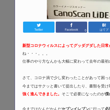
Twitter
Facebook
はてブ
0
新型コロナウィルスによってグッダグダした日常
ね・・・。。。
仕事のやり方なんかも大幅に変わって去年の最初
さて、コロナ渦で少し変わったことがあって困っ
今まではサクッと書いて提出したり、書類を受け
強く進んできました。
そこで必要になったのが
僕
今まではなんだかんだ
セブンイレブン
に行って
必