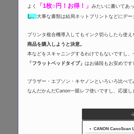
「1枚○円！お得！」
よく
みたいに書いてあ
し、
大事な書類は結局ネットプリントなどにデー
プリンタ複合機導入してもインク切らしたら使え
商品を購入しようと決意。
本などをスキャニングするわけでもないですし、
「フラットベッドタイプ」
はお値段もお安めです
ブラザー・エプソン・キヤノンといろいろ比べて
なんだかんだCanon一眼レフ使いですし、応援
-
CANON CanoScan