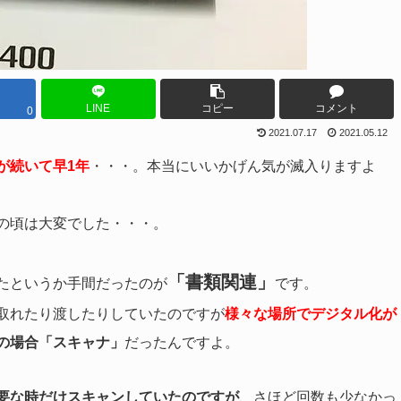
LINE
コピー
コメント
0
2021.07.17
2021.05.12
が続いて早1年
・・・。本当にいいかげん気が滅入りますよ
の頃は大変でした・・・。
「書類関連」
たというか手間だったのが
です。
取れたり渡したりしていたのですが
様々な場所でデジタル化が
の場合「スキャナ」
だったんですよ。
要な時だけスキャンしていたのですが
、さほど回数も少なかっ