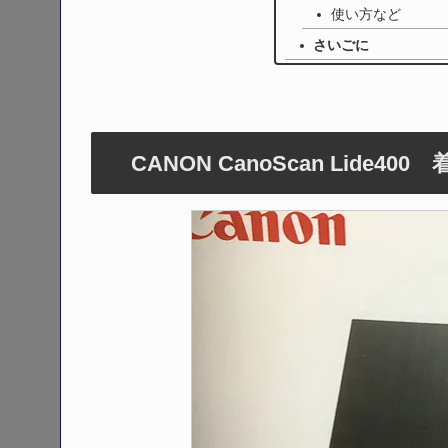
使い方など
さいごに
CANON CanoScan Lide400