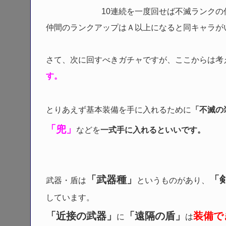
10連続を一度回せば不滅ランクの
仲間のランクアップはＡ以上になると同キャラが
さて、次に回すべきガチャですが、ここからは考
す。
とりあえず基本装備を手に入れるために
「不滅の
「兜」
などを
一式手に入れるといいです。
「武器種」
「
武器・盾は
というものがあり、
しています。
「近接の武器」
「遠隔の盾」
装備で
に
は