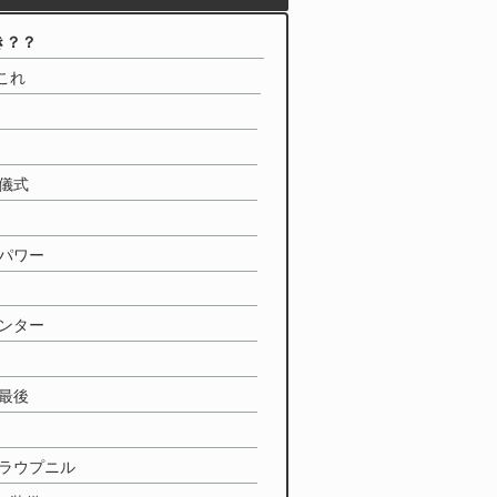
き？？
これ
儀式
パワー
ンター
最後
ラウプニル