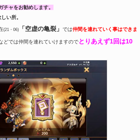
ガチャをお勧めします。
欲しい所。
「空虚の亀裂」
在
では
仲間を連れていく事はできま
(21・06)
とりあえず1回は10
などでは仲間を連れていけますので