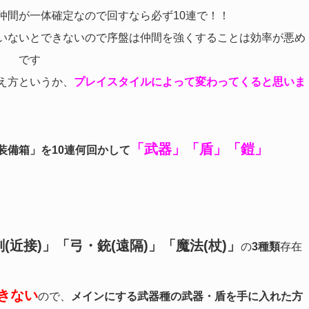
仲間が一体確定なので回すなら必ず10連で！！
いないとできないので序盤は仲間を強くすることは効率が悪め
です
え方というか、
プレイスタイルによって変わってくると思いま
「武器」「盾」「鎧」
装備箱」を10連何回かして
剣(近接)」「弓・銃(遠隔)」「魔法(杖)」
の
3種類
存在
きない
ので、
メインにする武器種の武器・盾を手に入れた方