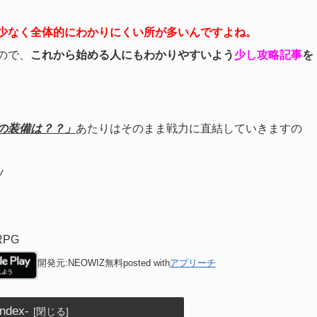
少なく全体的にわかりにくい所が多いんですよね。
ので、
これから始める人にもわかりやすいよう
少し攻略記事
を
の装備は？？」
あたりはそのまま戦力に直結していきますの
ノ
PG
開発元:NEOWIZ
無料
posted with
アプリーチ
index-