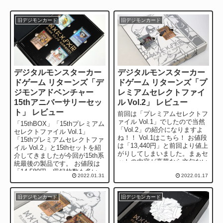
旧デジモンカード
旧デジモンカード
デジタルモンスターカー
デジタルモンスターカー
ドゲーム リターンズ「デ
ドゲーム リターンズ「プ
ジモンアドベンチャー
レミアムセレクトファイ
15thアニバーサリーセッ
ル Vol.2」 レビュー
ト」 レビュー
前回は「プレミアムセレクトフ
ァイル Vol.1」でしたので当然
「15thBOX」「15thプレミアム
「Vol.2」の紹介になりますよ
セレクトファイル Vol.1」
ね！！ Vol.1はこちら！ お値段
「15thプレミアムセレクトファ
は「13,440円」と前回より値上
イル Vol.2」と15thセットを紹
がりしてしまいました。まぁセ
介してきましたが今回が15th系
ットの内容が豪華なら文句ない
統最後の製品です。 お値段は
で...
「14,580円」収録枚数も多い
2022.01.31
2022.01.17
の...
旧デジモンカード
旧デジモンカード