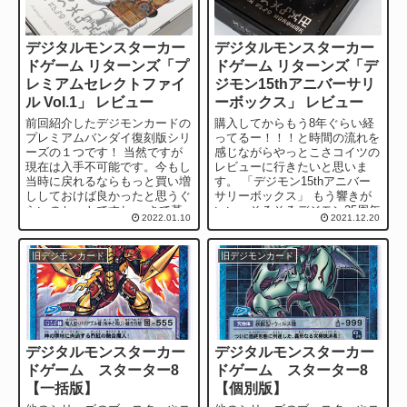
デジタルモンスターカー
デジタルモンスターカー
ドゲーム リターンズ「プ
ドゲーム リターンズ「デ
レミアムセレクトファイ
ジモン15thアニバーサリ
ル Vol.1」 レビュー
ーボックス」 レビュー
前回紹介したデジモンカードの
購入してからもう8年ぐらい経
プレミアムバンダイ復刻版シリ
ってるー！！！と時間の流れを
ーズの１つです！ 当然ですが
感じながらやっとこさコイツの
現在は入手不可能です。今もし
レビューに行きたいと思いま
当時に戻れるならもっと買い増
す。 「デジモン15thアニバー
ししておけば良かったと思うぐ
サリーボックス」 もう響きが
らいのセットですね。 さて基
いい。そろそろデジモン25周年
2022.01.10
2021.12.20
本的な情報としては...
近いとかそこらへんはどうで...
旧デジモンカード
旧デジモンカード
デジタルモンスターカー
デジタルモンスターカー
ドゲーム スターター8
ドゲーム スターター8
【一括版】
【個別版】