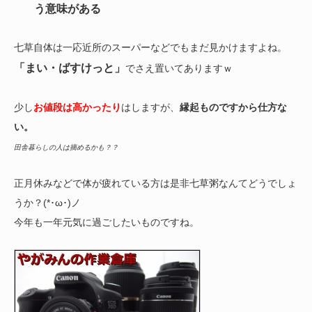
う意味がある
七草自体は一応近所のスーパーなどでもまだ見かけますよね。
「まい・ばすけっと」
でさえ置いてありますｗ
少し
お値段は高かったり
はしますが、
縁起ものですから仕方な
い。
田舎暮らしの人は摘めるかも？？
正月休みなどで体が疲れている方は是非七草粥なんてどうでしょ
うか？(*･ω･)ノ
今年も一年元気に過ごしたいものですね。