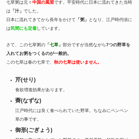
七草粥は元々
中国の風習
です。平安時代に日本に流れてきた当時
は
「汁」
でした。
日本に流れてきてから長年をかけて
「粥」
となり、江戸時代頃に
は
民間にも定着
しています。
さて、この七草粥の
「七草」
部分ですが当然ながら
7つの野草を
入れてお粥をつくるのが一般的。
この七草は春の七草で、
秋の七草は使いません。
芹(せり)
食欲増進効果があります。
薺(なずな)
江戸時代には良く食べられていた野草。ちなみにペンペン
草の事です。
御形(ごぎょう)