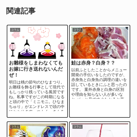
関連記事
コラム
コラム
お雛様をしまわなくても
鮭は赤身？白身？？
お嫁に行き送れないんだ
以前ふとしたことからメニュー
ぜ！
開発の手伝いをしたのですが、
赤身魚と白身魚の調理の違いを
明日は桃の節句のひなまつり。
話しているときにふと思ったの
お雛様を飾る行事として現代で
です。 案外赤身と白身の区別
もしっかり残っている風習です
や理由を知らない人が多いな
ね。私事ですがこの時期になる
と パッと見ですぐわかると言
と頭の中で「ミニモニ。ひなま
えばわかるのですが、あえてコ
ちゅり」がエンドレスで頭の中
ラムにした方が...
にかかります。つんく。さんあ
の歌詞考えられるのって本当に
頭おかしい(いい...
コラム
コラム