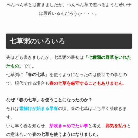
ぺんぺん草とは書きましたが、ぺんぺん草で遊べるような若い子
は最近いるんだろうか・・・。
七草粥のいろいろ
先ほども書きましたが、七草粥の最初は
「七種類の野草をいれた
汁もの」
です。
七草粥に
「春の七草」
を使うようになったのは後世での事なの
で、現代で作る場合も
春の七草を厳守することもありません
。
なぜ「春の七草」を使うことになったのか？
それは
雪解けが始まる早春
の頃、春の七草はいち早く芽吹きま
す。
いち早く春を知らせ、
芽吹き＝めでたい事
と考え、
邪気を払う
と
の意味合いで
春の七草を使うようになりました。