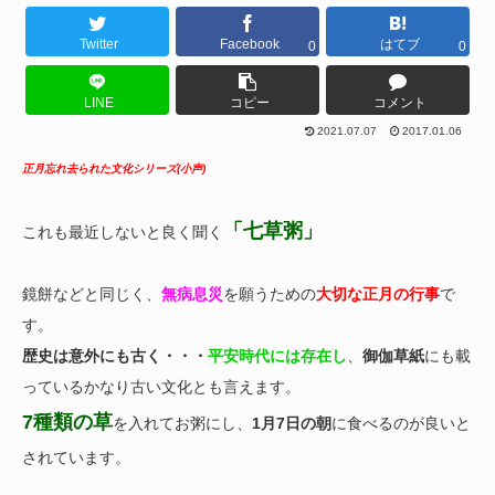
Twitter
Facebook
はてブ
0
0
LINE
コピー
コメント
2021.07.07
2017.01.06
正月忘れ去られた文化シリーズ(小声)
「七草粥」
これも最近しないと良く聞く
鏡餅などと同じく、
無病息災
を願うための
大切な正月の行事
で
す。
歴史は意外にも古く・・・
平安時代には存在し
、
御伽草紙
にも載
っているかなり古い文化とも言えます。
7種類の草
を入れてお粥にし、
1月7日の朝
に食べるのが良いと
されています。