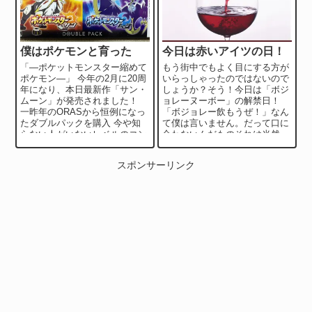
僕はポケモンと育った
今日は赤いアイツの日！
「―ポケットモンスター縮めて
もう街中でもよく目にする方が
ポケモン―」 今年の2月に20周
いらっしゃったのではないので
年になり、本日最新作「サン・
しょうか？そう！今日は「ボジ
ムーン」が発売されました！
ョレーヌーボー」の解禁日！
一昨年のORASから恒例になっ
「ボジョレー飲もうぜ！」なん
たダブルパックを購入 今や知
て僕は言いません。だって口に
らない人がいないレベルのコン
合わないんだものそれは当然。
テンツとなりましたよね。 全
一応その年にできたワインです
世界累計販...
からね。深みも何も...
スポンサーリンク