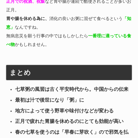
正月での祝酒、祝飯
など胃や腸が連続で酷使されることが多いお
正月。
胃や腸を休める為に、
消化の良いお粥に混ぜて食べるという
「知
恵」
なんですね。
無病息災を願う行事の中ではもしかしたら
一番理に適っている食
べ物
かもしれません。
まとめ
七草粥の風習は古く平安時代から。中国からの伝来
最初は汁で後世になり「粥」に
地方によって使う野草や味付けなどが変わる
正月で疲れた胃腸を休めるのにとても効能が高い
春の七草を使うのは「早春に芽吹く」ので邪気を払