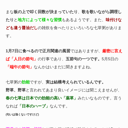
まな
板の上で叩く回数が決まっていたり
、
歌を歌いながら調理し
たり
と
地方によって様々な習慣
もあるようです。また、
味付けな
ども違う醤油だし
の雑炊を食べたりといろいろな七草粥がありま
す。
1月7日に食べるので正月関連の風習
ではありますが、
厳密に言え
ば「人日の節句」
の行事であり、
五節句の一つです。
5月5日の
「端午の節句」
なんかはいまだに聞きますよね。
七草粥の
効能
ですが、
実は結構考えられているんです。
野草、野草
と言われてあまり良いイメージには聞こえませんが、
春の七草は日本での効能の高い「薬草」
みたいなものです。言う
なれば
「日本のハーブ」
なんです。
(匂いは強くないですけど)