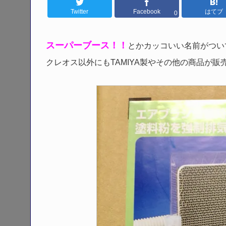
Twitter
Facebook
はてブ
0
スーパーブース！！
とかカッコいい名前がつい
クレオス以外にもTAMIYA製やその他の商品が