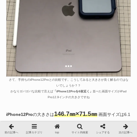
さて、手持ちのiPhone12Proとの比較です。こうしてみると大きさが良く解るのではな
いでしょうか？？
かなりガバガバな比較で言えば
「iPhone12Proを6枚近く」
並べた画面サイズがiPad
Pro12.9インチの大きさですね
146.7㎜×71.5㎜
iPhone12Pro
の大きさは
画面サイズは6.1
インチ
前の記事へ
記事カテゴリ
top
サイト内検索
シェアする
次の記事へ
247.6㎜×178.5㎜
iPadPro12.9インチ
の大きさは
画面サイ