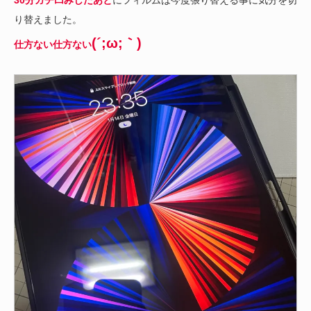
り替えました。
(´;ω;｀)
仕方ない仕方ない