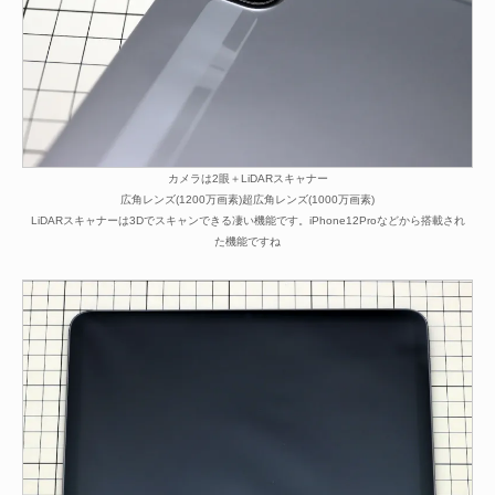
カメラは2眼＋LiDARスキャナー
広角レンズ(1200万画素)超広角レンズ(1000万画素)
LiDARスキャナーは3Dでスキャンできる凄い機能です。iPhone12Proなどから搭載され
た機能ですね