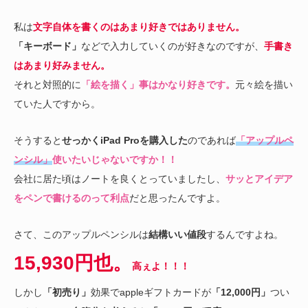
私は
文字自体を書くのはあまり好きではありません。
「キーボード」
などで入力していくのが好きなのですが、
手書き
はあまり好みません。
それと対照的に
「絵を描く」事はかなり好きです。
元々絵を描い
ていた人ですから。
そうすると
せっかくiPad Proを購入した
のであれば
「アップルペ
ンシル」
使いたいじゃないですか！！
会社に居た頃はノートを良くとっていましたし、
サッとアイデア
をペンで書けるのって利点
だと思ったんですよ。
さて、このアップルペンシルは
結構いい値段
するんですよね。
15,930円也。
高ぇよ！！！
しかし
「初売り」
効果でappleギフトカードが
「12,000円」
つい