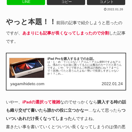
LINE
コピー
コメント
2022.01.26
やっと本題！！
前回の記事で紹介しようと思ったの
ですが、
あまりにも記事が長くなってしまったので分割
した記事
です。
iPad Proを購入するまでのお話。
は・じ・め・て♪じゃない！アコム！アコム便利ですよねアコ
ム。僕みたいなお金に困ってる人には魔法のカードだと思うん
ですよ。いや、マジで皆さんご利用は計画的にね？？まーじ
で！頭沸いてたと思うんだよね！勢いで投資しすぎじゃない
か！？これ...
yagamihideto.com
2022.01.24
いやー、
iPadの選択って複雑
なのでせっかくなら
購入する時の話
も織り交ぜて書いたら誰かの役に立つかなー
…なんて思ったら
つ
いついあれだけ長くなってしまった
んですよね。
書きたい事を書いていくとついつい長くなってしまうのは僕の悪