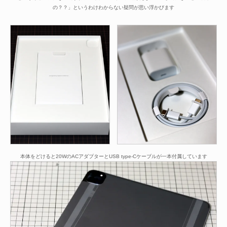
の？？」というわけわからない疑問が思い浮かびます
本体をどけると20WのACアダプターとUSB type-Cケーブルが一本付属しています