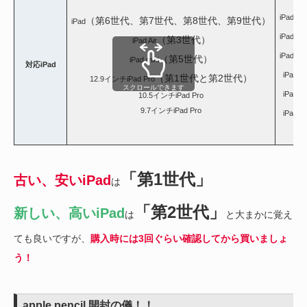
iPad 
（第6世代、第7世代、第8世代、第9世代）
iPad
iPad 
（第3世代）
iPad Air
iPad 
（第5世代）
iPad mini
対応iPad
iPad
（第1世代と第2世代）
12.9インチiPad Pro
スクロールできます
iPad
10.5インチiPad Pro
9.7インチiPad Pro
iPad
「第1世代」
古い、安いiPad
は
「第2世代」
新しい、高いiPad
は
と大まかに覚え
ても良いですが、
購入時には3回ぐらい確認してから買いましょ
う！
apple pencil 開封の儀！！