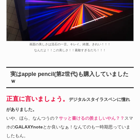
画面の美しさは流石の一言。キレイ。綺麗。きれい！！！
なんだよ！！この美しさ！！素敵すぎるだろ！！！
実はapple pencil(第2世代)も購入していました
ｗ
正直に言いましょう。
デジタルスタイラスペンに憧れ
がありました。
いや、ほら、なんつうの？
サッと書けるの羨ましいやん？？
スマ
ホの
GALAXYnote
とか良いなぁ！なんてのも一時期思っていま
したもん。