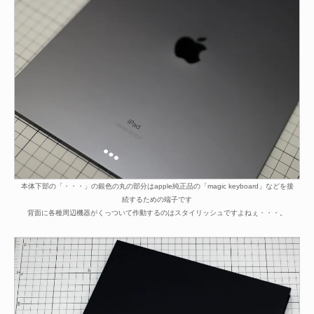
本体下部の「・・・」の銀色の丸の部分はapple純正品の「magic keyboard」などを接
続するための端子です
背面に各種周辺機器がくっついて作動するのはスタイリッシュですよねぇ・・・。