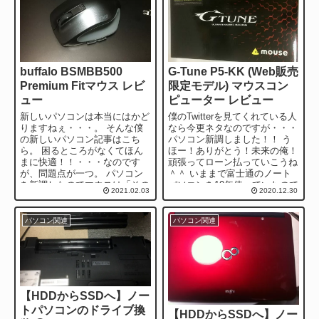
buffalo BSMBB500
G-Tune P5-KK (Web販売
Premium Fitマウス レビ
限定モデル) マウスコン
ュー
ピューター レビュー
新しいパソコンは本当にはかど
僕のTwitterを見てくれている人
りますねぇ・・・。 そんな僕
なら今更ネタなのですが・・・
の新しいパソコン記事はこち
パソコン新調しました！！ う
ら。 困るところがなくてほん
ほー！ありがとう！未来の俺！
まに快適！！・・・なのです
頑張ってローン払っていこうね
が、問題点が一つ。 パソコン
＾＾ いままで富士通のノート
を新調したのでマウスは「その
パソコンを10年使っていたので
2021.02.03
2020.12.30
まま以前使っていた有線マウス
すがさすがにいろいろ作業の...
使えばいっかー...
パソコン関連
パソコン関連
【HDDからSSDへ】ノー
トパソコンのドライブ換
【HDDからSSDへ】ノー