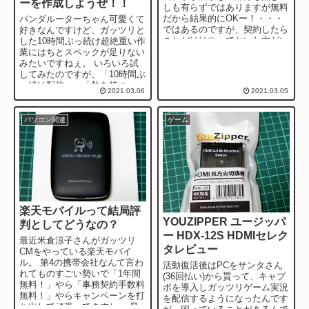
ーを作成しようぜ！！
しも有らずではありますが無料
だから結果的にOKー！・・・
パンダルーターちゃん可愛くて
ではあるのですが、契約したら
好きなんですけど、ガッツリと
これだけはやっておいた方がい
した10時間ぶっ続け超絶重い作
いぞ！！なんてことを思ったの
業にはちとスペックが足りない
でこの設定をお勧...
みたいですねぇ。 いろいろ試
してみたのですが、「10時間ぶ
っ続け配信」→「熱を持つ」
2021.03.06
2021.03.05
→「一定熱量を超えていると充
電されない」の...
パソコン関連
ゲーム
楽天モバイルって結局評
YOUZIPPER ユージッパ
判としてどうなの？
ー HDX-12S HDMIセレク
最近米倉涼子さんがガッツリ
タレビュー
CMをやっている楽天モバイ
ル。 第4の携帯会社なんて言わ
活動復活後はPCをサンタさん
れてものすごい勢いで「1年間
(36回払い)から貰って、キャプ
無料！」やら「事務契約手数料
ボを導入しガッツリゲーム実況
無料！」やらキャンペーンを打
を配信するようになったんです
ち出して頑張ってますね。 最