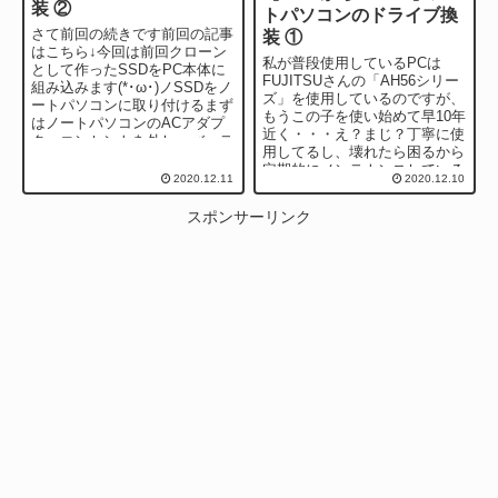
装 ②
トパソコンのドライブ換
さて前回の続きです前回の記事
装 ①
はこちら↓今回は前回クローン
私が普段使用しているPCは
として作ったSSDをPC本体に
FUJITSUさんの「AH56シリー
組み込みます(*･ω･)ノSSDをノ
ズ」を使用しているのですが、
ートパソコンに取り付けるまず
もうこの子を使い始めて早10年
はノートパソコンのACアダプ
近く・・・え？まじ？丁寧に使
ターコンセントを外し、バッテ
用してるし、壊れたら困るから
リーを外しますそのまま大事を
定期的にメンテナンスしている
取って...
2020.12.11
2020.12.10
といえ、そんなにもってくれ
る？？あり...
スポンサーリンク