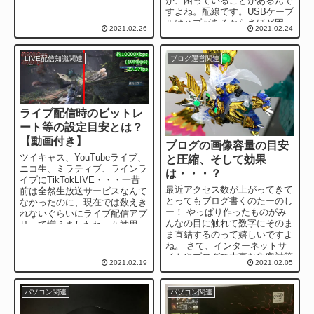
が、困っていることがあるんで
初は全く興味がなかったのです
すよね。配線です。USBケーブ
が、楽天モバイル...
ルはハブがあるからさほど困っ
2021.02.26
2021.02.24
てないのですが、何がだるいっ
てHDMI...
LIVE配信知識関連
ブログ運営関連
ライブ配信時のビットレ
ート等の設定目安とは？
【動画付き】
ブログの画像容量の目安
ツイキャス、YouTubeライブ、
と圧縮、そして効果
ニコ生、ミラティブ、ラインラ
は・・・？
イブにTikTokLIVE・・・一昔
最近アクセス数が上がってきて
前は全然生放送サービスなんて
とってもブログ書くのたーのし
なかったのに、現在では数えき
ー！ やっぱり作ったものがみ
れないぐらいにライブ配信アプ
んなの目に触れて数字にそのま
リって増えましたね。八神思っ
ま直結するのって嬉しいですよ
たんです。配信設定って難し
ね。 さて、インターネットサ
い！...
イトやブログで大事な集客対策
2021.02.19
2021.02.05
でよく聞かれるのが「SEO対
策」 S...
パソコン関連
パソコン関連