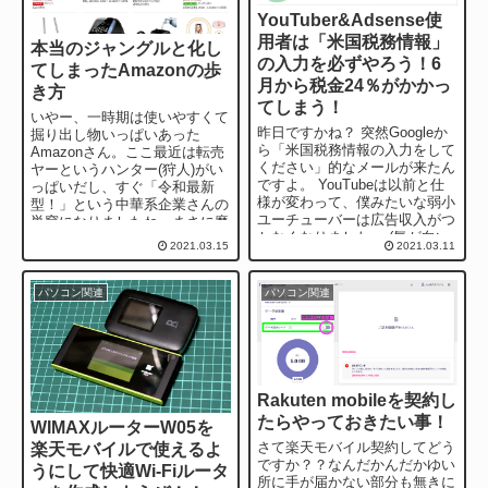
YouTuber&Adsense使
用者は「米国税務情報」
本当のジャングルと化し
の入力を必ずやろう！6
てしまったAmazonの歩
月から税金24％がかかっ
き方
てしまう！
いやー、一時期は使いやすくて
昨日ですかね？ 突然Googleか
掘り出し物いっぱいあった
ら「米国税務情報の入力をして
Amazonさん。ここ最近は転売
ください」的なメールが来たん
ヤーというハンター(狩人)がい
ですよ。 YouTubeは以前と仕
っぱいだし、すぐ「令和最新
様が変わって、僕みたいな弱小
型！」という中華系企業さんの
ユーチューバーは広告収入がつ
巣窟になりましたね。まさに魔
かなくなりました。 (気が向い
境。欲しいものは検索しても出
2021.03.15
2021.03.11
たらみんな、チャンネル登録よ
てこないし、やっ...
ろ...
パソコン関連
パソコン関連
Rakuten mobileを契約し
たらやっておきたい事！
WIMAXルーターW05を
さて楽天モバイル契約してどう
楽天モバイルで使えるよ
ですか？？なんだかんだかゆい
うにして快適Wi-Fiルータ
所に手が届かない部分も無きに