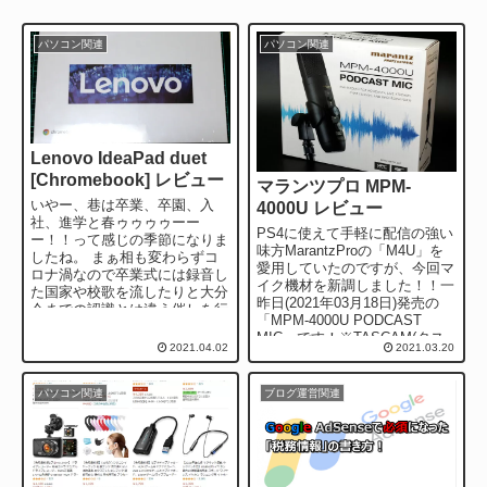
パソコン関連
パソコン関連
Lenovo IdeaPad duet
[Chromebook] レビュー
マランツプロ MPM-
いやー、巷は卒業、卒園、入
4000U レビュー
社、進学と春ゥゥゥゥーー
PS4に使えて手軽に配信の強い
ー！！って感じの季節になりま
味方MarantzProの「M4U」を
したね。 まぁ相も変わらずコ
愛用していたのですが、今回マ
ロナ渦なので卒業式には録音し
イク機材を新調しました！！一
た国家や校歌を流したりと大分
昨日(2021年03月18日)発売の
今までの認識とは違う催しを行
「MPM-4000U PODCAST
った場所が多かったみたいで
MIC」です！※TASCAM(タス
す。 さて、先週ぐらい...
2021.04.02
2021.03.20
カム)...
パソコン関連
ブログ運営関連