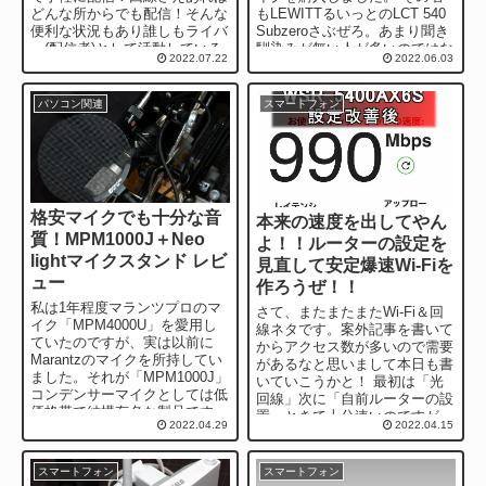
どんな所からでも配信！そんな
もLEWITTるいっとのLCT 540
便利な状況もあり誰しもライバ
Subzeroさぶぜろ。あまり聞き
ー(配信者)として活動している
馴染みが無い人が多いのではな
2022.07.22
2022.06.03
近年ですね。さて、スマホで配
いで...
信できる配信...
パソコン関連
スマートフォン
格安マイクでも十分な音
本来の速度を出してやん
質！MPM1000J＋Neo
よ！！ルーターの設定を
lightマイクスタンド レビ
見直して安定爆速Wi-Fiを
ュー
作ろうぜ！！
私は1年程度マランツプロのマ
さて、またまたまたWi-Fi＆回
イク「MPM4000U」を愛用し
線ネタです。案外記事を書いて
ていたのですが、実は以前に
からアクセス数が多いので需要
Marantzのマイクを所持してい
があるなと思いまして本日も書
ました。それが「MPM1000J」
いていこうかと！ 最初は「光
コンデンサーマイクとしては低
回線」次に「自前ルーターの設
価格帯で結構有名な製品です。
置」ときて十分速いのですが、
2022.04.29
2022.04.15
実売価格は5,000...
大体Wi-Fiルーターっ...
スマートフォン
スマートフォン