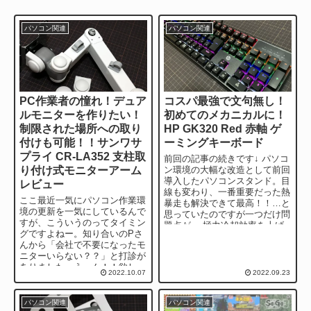
パソコン関連
パソコン関連
PC作業者の憧れ！デュア
コスパ最強で文句無し！
ルモニターを作りたい！
初めてのメカニカルに！
制限された場所への取り
HP GK320 Red 赤軸 ゲ
付けも可能！！サンワサ
ーミングキーボード
プライ CR-LA352 支柱取
前回の記事の続きです↓ パソコ
り付け式モニターアーム
ン環境の大幅な改造として前回
導入したパソコンスタンド。目
レビュー
線も変わり、一番重要だった熱
ここ最近一気にパソコン作業環
暴走も解決できて最高！！…と
境の更新を一気にしているんで
思っていたのですが一つだけ問
すが、こういうのってタイミン
題点が。 極力冷却効率を上げ
グですよねー。知り合いのPさ
るためノートパソ...
んから「会社で不要になったモ
ニターいらない？？」と打診が
ありました。うーん！！欲し
2022.10.07
2022.09.23
い。すごーく。欲しい。 ずい
ぶん昔には...
パソコン関連
パソコン関連