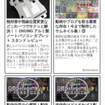
熱対策や視線位置変更な
動画やブログを彩る重要
どこれ一つでサクッと解
な存在！今まで制作した
決！！ OHUMG アルミ製
サムネイル集！③
ノートパソコン タブレッ
前回の記事の続きです⇓ 今回
ト スタンド レビュー
も大量のサムネイルと共に「ど
んなイメージで製作した
新しいパソコンを購入してから
か？？」等の文章を添えながら
ずーーーーーーっと！！旧パソ
紹介していきたいと思います！
コンの上に置きながら「いつか
サムネイル集 モルカー関連
スタンド買おういつかスタンド
PUIPUIモルカーもぐもぐパー
買おう」と思ってから早2年近
キング...
く！！！やろうとは思っていた
んです。でもケーブルやら周辺
2022.09.16
2022.09.09
機器やらと他のを買い揃えてい
ったらつい、ね...
LIVE配信知識関連
LIVE配信知識関連
配信内容の心臓部！配信
送信先はどうすれば？配