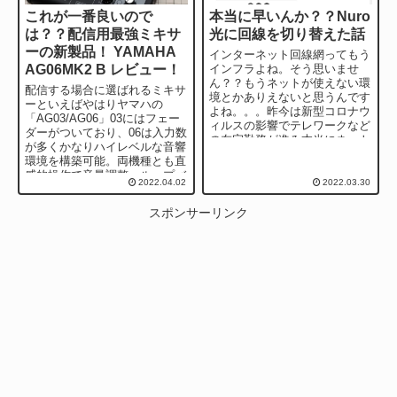
これが一番良いので
本当に早いんか？？Nuro
は？？配信用最強ミキサ
光に回線を切り替えた話
ーの新製品！ YAMAHA
インターネット回線網ってもう
AG06MK2 B レビュー！
インフラよね。そう思いませ
ん？？もうネットが使えない環
配信する場合に選ばれるミキサ
境とかありえないと思うんです
ーといえばやはりヤマハの
よね。。。昨今は新型コロナウ
「AG03/AG06」03にはフェー
ィルスの影響でテレワークなど
ダーがついており、06は入力数
の在宅勤務が進み本当にネット
が多くかなりハイレベルな音響
は必須レベルの時代になりまし
環境を構築可能。両機種とも直
た。 私は...
感的操作で音量調整、ループバ
2022.04.02
2022.03.30
ック機能などライブに欲しい機
能がほぼ...
スポンサーリンク