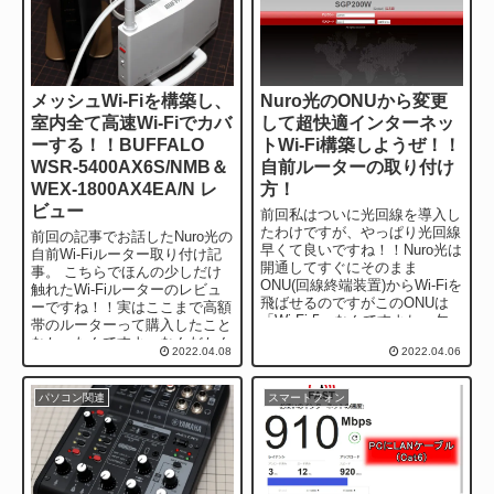
メッシュWi-Fiを構築し、
Nuro光のONUから変更
室内全て高速Wi-Fiでカバ
して超快適インターネッ
ーする！！BUFFALO
トWi-Fi構築しようぜ！！
WSR-5400AX6S/NMB＆
自前ルーターの取り付け
WEX-1800AX4EA/N レ
方！
ビュー
前回私はついに光回線を導入し
たわけですが、やっぱり光回線
前回の記事でお話したNuro光の
早くて良いですね！！Nuro光は
自前Wi-Fiルーター取り付け記
開通してすぐにそのまま
事。 こちらでほんの少しだけ
ONU(回線終端装置)からWi-Fiを
触れたWi-Fiルーターのレビュ
飛ばせるのですがこのONUは
ーですね！！実はここまで高額
「Wi-Fi 5」なんですよね。勿
帯のルーターって購入したこと
論一般使用としてでなら十分
なかったんですよ。なんだかん
2022.04.08
2022.04.06
な...
だいって自分...
パソコン関連
スマートフォン