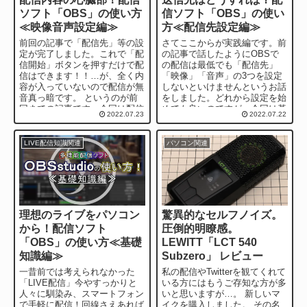
ソフト「OBS」の使い方
信ソフト「OBS」の使い
≪映像音声設定編≫
方≪配信先設定編≫
前回の記事で「配信先」等の設
さてここからが実践編です。前
定が完了しました。これで「配
の記事で話したようにOBSで
信開始」ボタンを押すだけで配
の配信は最低でも「配信先」
信はできます！！…が、全く内
「映像」「音声」の3つを設定
容が入っていないので配信が無
しないといけませんというお話
音真っ暗です。 というのが前
をしました。どれから設定を始
回までの記事です。今回は配信
めても良いのですが、今回は基
2022.07.23
2022.07.22
のメインである中身を設定...
礎設定でもある「配信先」の設
定を話していきた...
LIVE配信知識関連
パソコン関連
理想のライブをパソコン
驚異的なセルフノイズ。
から！配信ソフト
圧倒的明瞭感。
「OBS」の使い方≪基礎
LEWITT「LCT 540
知識編≫
Subzero」 レビュー
一昔前では考えられなかった
私の配信やTwitterを観てくれて
「LIVE配信」今やすっかりと
いる方にはもうご存知な方が多
人々に馴染み、スマートフォン
いと思いますが…。 新しいマ
で手軽に配信！回線さえあれば
イクを購入しました。 その名