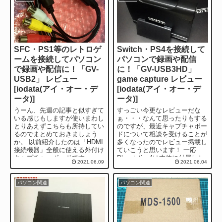
SFC・PS1等のレトロゲ
Switch・PS4を接続して
ームを接続してパソコン
パソコンで録画や配信
で録画や配信に！「GV-
に！「GV-USB3HD」
USB2」 レビュー
game capture レビュー
[iodata(アイ・オー・デ
[iodata(アイ・オー・デ
ータ)]
ータ)]
うーん、先週の記事と似すぎて
すっごい今更なレビューだな
いる感じもしますが使いまわし
ぁ・・・なんて思ったりもする
とりあえずこちらも所持してい
のですが、最近キャプチャボー
るのでまとめておきましょう
ドについて相談を受けることが
か。 以前紹介したのは「HDMI
多くなったのでレビュー掲載し
接続機器」全般に使える外付け
ていこうと思います！ 一応
キャプチャーボードです。
Playstation4は本体に付属した
2021.06.09
2021.06.04
PS4やswitchなどHDMI接続専
機能でブロードキャストと呼ば
用...
れる配...
パソコン関連
パソコン関連