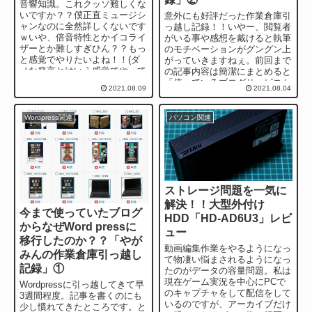
音響知識。これクッソ難しくな
いですか？？僕正直ミュージシ
意外にも好評だった作業倉庫引
ャンなのに全然詳しくないです
っ越し記録！！いやー、閲覧者
ｗいや、倍音特性とかイコライ
がいる事や感想を戴けると執筆
ザーとか難しすぎひん？？もっ
のモチベーションがグングン上
と感覚でやりたいよね！！(ダ
がっていきますねぇ。前回まで
メな発言とはいえ感覚でやって
の記事内容は簡潔にまとめると
いくのは限界があります。 最
「使っているブログサービスか
2021.08.09
2021.08.04
近僕はガ...
ら怒られちゃったから
Wordpressに引...
Wordpress関連
パソコン関連
ストレージ問題を一気に
解決！！大型外付け
今まで使っていたブログ
HDD「HD-AD6U3」レビ
からなぜWord pressに
ュー
移行したのか？？「やが
動画編集作業をやるようになっ
みんの作業倉庫引っ越し
て物凄い悩まされるようになっ
記録」①
たのがデータの容量問題。私は
現在ゲーム実況を中心にPCで
Wordpressに引っ越してきて早
のキャプチャをして配信をして
3週間程度。記事を書くのにも
いるのですが、アーカイブだけ
少し慣れてきたところです。と