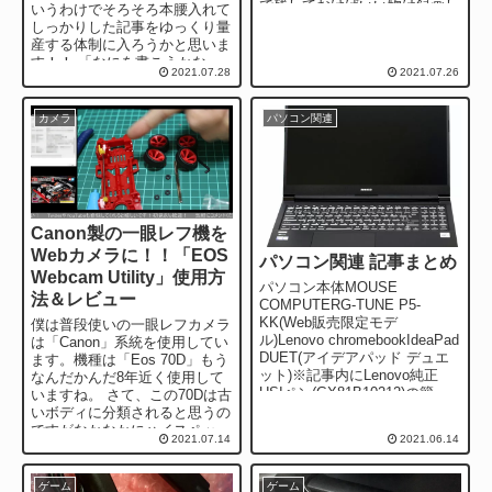
で残しておけばいい物は録画し
いうわけでそろそろ本腰入れて
ていません。しかし！あとあと
しっかりした記事をゆっくり量
切り抜き動画を...
産する体制に入ろうかと思いま
す！！ 「なにを書こうかな
2021.07.28
2021.07.26
ー」なんていろいろ考えた結果
や...
カメラ
パソコン関連
Canon製の一眼レフ機を
Webカメラに！！「EOS
パソコン関連 記事まとめ
Webcam Utility」使用方
パソコン本体MOUSE
法＆レビュー
COMPUTERG-TUNE P5-
KK(Web販売限定モデ
僕は普段使いの一眼レフカメラ
ル)Lenovo chromebookIdeaPad
は「Canon」系統を使用してい
DUET(アイデアパッド デュエ
ます。機種は「Eos 70D」もう
ット)※記事内にLenovo純正
なんだかんだ8年近く使用して
USIペン(GX81B10212)の簡...
いますね。 さて、この70Dは古
いボディに分類されると思うの
ですがなかなかにハイスペッ
2021.07.14
2021.06.14
ク。Wi-Fi機能やバリ...
ゲーム
ゲーム