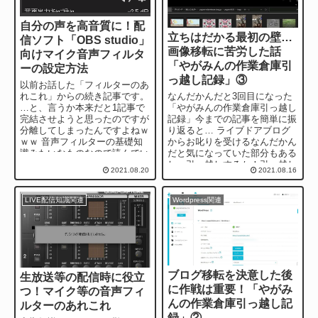
自分の声を高音質に！配
立ちはだかる最初の壁…
信ソフト「OBS studio」
画像移転に苦労した話
向けマイク音声フィルタ
「やがみんの作業倉庫引
ーの設定方法
っ越し記録」③
以前お話した「フィルターのあ
なんだかんだと3回目になった
れこれ」からの続き記事です。
「やがみんの作業倉庫引っ越し
…と、言うか本来だと1記事で
記録」今までの記事を簡単に振
完結させようと思ったのですが
り返ると… ライブドアブログ
分離してしまったんですよねｗ
からお叱りを受けるなんだかん
ｗｗ 音声フィルターの基礎知
だと気になっていた部分もある
識みたいなものなので読んでい
し、引っ越しするか！引っ越し
ただけると今回の説明がわかり
2021.08.20
2021.08.16
するのは勢いで決めていいけ
やす...
ど、引っ越...
LIVE配信知識関連
Wordpress関連
ブログ移転を決意した後
生放送等の配信時に役立
に作戦は重要！「やがみ
つ！マイク等の音声フィ
んの作業倉庫引っ越し記
ルターのあれこれ
録」②