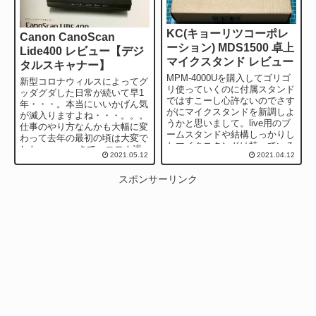
KC(キョーリツコーポレ
Canon CanoScan
ーション) MDS1500 卓上
Lide400 レビュー【デジ
マイクスタンド レビュー
タルスキャナー】
MPM-4000Uを購入してゴリゴ
新型コロナウィルスによってグ
リ使っていくのに付属スタンド
ッダグダした日常が続いて早1
ではすこーし心許ないのでさす
年・・・。本当にいいかげん気
がにマイクスタンドを新調しよ
が滅入りますよね・・・。。。
うかと思いまして。live用のブ
仕事のやり方なんかも大幅に変
ームスタンドや結構しっかりし
わって去年の最初の頃は大変で
たマイクスタンドは持っている
した・・・。 さて、コロナ渦
2021.05.12
2021.04.12
のですが、サッとテーブルで使
で少し変わったことがあって困
えるよ...
ったというか手間...
スポンサーリンク