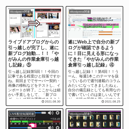
Wordpress関連
Wordpress関連
ライブドアブログからの
遂にWeb上で自分の新ブ
引っ越しが完了し、遂に
ログが確認できるよう
新ブログ始動…！！「や
に！目に見える形になっ
がみんの作業倉庫引っ越
てきた「やがみんの作業
し記録」⑤
倉庫引っ越し記録」④
引っ越し記録第5回！！今回の
引っ越し記録！！第4回！！う
記事である程度ひと段落ですか
ーん、毎週1本このテーマを扱
ね。前回まででサーバー契約・
っているので週刊連載のコラム
画像の移転などをテストし、イ
みたいになってきましたねぇ。
ンポートが終了。ここからは細
自分の備忘録としても有用なの
かい手直しをして、「新ブロ
で書いていくのは楽しいんです
グ」として順次運営できるよう
が、当時の苦労を思い出すと少
2021.08.30
2021.08.25
にするまでのお話です。 前回
し胃が痛くなりますｗさぁ！そ
の記事はこ...
んな僕...
LIVE配信知識関連
Wordpress関連