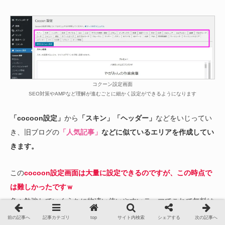
コクーン設定画面
SEO対策やAMPなど理解が進むごとに細かく設定ができるようになります
「cocoon設定」
から
「スキン」「ヘッダー」
などをいじってい
き、旧ブログの
「人気記事」
などに似ているエリアを作成してい
きます。
この
cocoon設定画面は大量に設定できるのですが、この時点で
は難しかったですｗ
色々勉強していくうちに物凄い使いやすいテーマでこれで無料は
そりゃ人気出るわ！！と納得。
前の記事へ
記事カテゴリ
top
サイト内検索
シェアする
次の記事へ