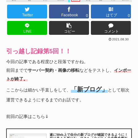
Twitter
Facebook
はてブ
0
0
LINE
コピー
コメント
2021.08.30
引っ越し記録第5回！！
今回の記事である程度ひと段落ですかね。
前回までで
サーバー契約・画像の移転
などをテストし、
インポー
トが終了。
「新ブログ」
ここからは細かい手直しをして、
として順次
運営できるようにするまでのお話です。
前回の記事はこちら⇓
遂にWeb上で自分の新ブログが確認できるように！