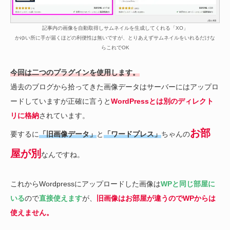
記事内の画像を自動取得しサムネイルを生成してくれる「XO」
かゆい所に手が届くほどの利便性は無いですが、とりあえずサムネイルをいれるだけな
らこれでOK
今回は二つのプラグインを使用します。
過去のブログから拾ってきた画像データはサーバーにはアップロ
ードしていますが正確に言うと
WordPressとは別のディレクト
リに格納
されています。
お部
要するに
「旧画像データ」
と
「ワードプレス」
ちゃんの
屋が別
なんですね。
これからWordpressにアップロードした画像は
WPと同じ部屋に
いる
ので
直接使えます
が、
旧画像はお部屋が違うのでWPからは
使えません。