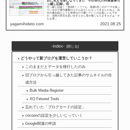
目に見える形になってきた「やがみんの作業倉庫引
っ越し記録」④
引っ越し記録！！第4回！！うーん、毎週1本このテーマを扱っ
ているので週刊連載のコラムみたいになってきましたねぇ。自
分の備忘録としても有用なので書いていくのは楽しいんです
が、当時の苦労を思い出すと少し胃が痛くなりますｗさぁ！そ
んな僕...
yagamihideto.com
2021.08.25
-index-
どうやって新ブログを運営していこうか？
このままだとデータを移行したのみ
旧ブログから引っ越してきた記事のサムネイルの生
成方法
Bulk Media Register
XO Fetured Tools
忘れていた「ブログカードの設定」
cocoonの設定を少しいじっていく
Google関連の申請