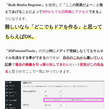
「Bulk Media Register」
を使用して
「ここの部屋だよー」と教
えてあげることによって
WPからでも旧画像にアクセス
できる
よ
うになります。
難しいなら「どこでもドアを作る」と思って
もらえばOK。
「XOFeturedTools」
の方は
特にメディア登録しなくてもサムネ
イル生成をする事ができる
のですが、
自分のこれから書いていく
記事
で
過去の画像を引っ張り出してきたい
という
状況がこの先あ
る
と思うのでここで一気にやっていきます。