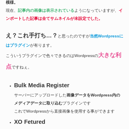
模様。
現在、
記事内の画像は表示されている
ようになっていますが、
イ
ンポートした記事は全てサムネイルが未設定でした。
え？これ手打ち…？
と思ったのですが
当然Wordpressに
はプラグイン
が有ります。
大きな利
こういうプラグインで色々できるのはWordpressの
点
ですねぇ。
Bulk Media Register
サーバーにアップロードした
画像データをWordpress内の
メディアデータに取り込む
プラグインです
これでWordpressから直接画像を使用する事ができます
XO Fetured