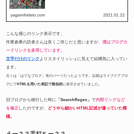
yagamihideto.com
2021.01.22
こんな感じのリンク表示です。
作業倉庫の読者さんは良くご存じだと思いますが、
僕はブログカ
ードリンクを多用しています。
文字だけのリンク
よりスタイリッシュに見えて結構気に入ってい
ます。
元々は「はてなブログ」等のパーツだったようです。以前はライブドアブロ
グにて
HTMLを用いた表記で疑似的
に表示させていました。
旧ブログから移行した時に
「SearchRegex」
で
内部リンクなど
を修正
したのですが、
どうやら細かいHTML記述が違っていた模
様。