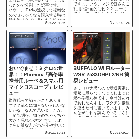
まりにも記事が長くなってしま
ですよ。いや、マジで皆さんご
ったので分割した記事です。
利用は計画的にね？？ まーじ
いやー、iPadの選択って複雑な
で！頭沸いてたと思うんだよ
のでせっかくなら購入する時の
ね！勢いで投資しすぎじゃない
話も織り交ぜて書いたら誰かの
2022.01.26
2022.01.24
か！？これ...
役に立つかなー…なん...
スマートフォン
スマートフォン
おいでませ！ミクロの世
BUFFALO Wi-Fiルーター
界！！Phoenix「高倍率
WSR-2533DHPL2/NB 簡
携帯用ルーペ＆スマホ用
易レビュー
マイクロスコープ」レビ
さてコロナ渦なので最近実家に
ュー
頻繁に帰らなくなってしまった
親不孝者八神です。今日はあれ
顕微鏡って触ったことありま
であれなんすよ。ワクチン接種
す？？流石に知らない人はいな
を控えた日に書いています。み
いかなーなんて思いましたが、
んながこれを読んでいるころに
一応説明を。物をめちゃくちゃ
は僕はワクチン接種が終わって
大きく見れるやつです。 これ
いるんだろうなぁ・・・。ちな
ぐらい雑な方がわかりやすいよ
みにファイザー...
ね！！さて僕はミュージシャン
2021.10.13
2021.09.14
のはずですがその他にも「パー