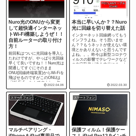
Nuro光のONUから変更
本当に早いんか？？Nuro
して超快適インターネッ
光に回線を切り替えた話
トWi-Fi構築しようぜ！！
インターネット回線網ってもう
自前ルーターの取り付け
インフラよね。そう思いませ
ん？？もうネットが使えない環
方！
境とかありえないと思うんです
前回私はついに光回線を導入し
よね。。。昨今は新型コロナウ
たわけですが、やっぱり光回線
ィルスの影響でテレワークなど
早くて良いですね！！Nuro光は
の在宅勤務が進み本当にネット
開通してすぐにそのまま
は必須レベルの時代になりまし
ONU(回線終端装置)からWi-Fiを
た。 私は...
飛ばせるのですがこのONUは
「Wi-Fi 5」なんですよね。勿
2022.04.06
2022.03.30
論一般使用としてでなら十分
な...
スマートフォン
スマートフォン
マルチペアリング・
保護フィルム！保護ケー
iPhone＆iPad専用品で
ス！ iPad Pro12.9インチ