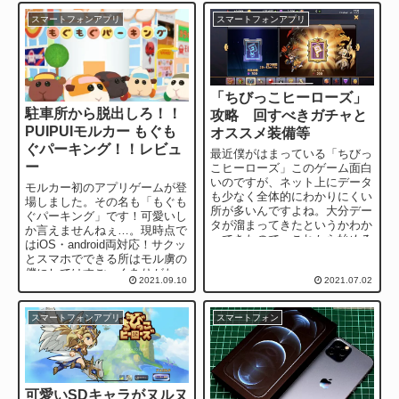
ツ制作」や...
スマートフォンアプリ
スマートフォンアプリ
「ちびっこヒーローズ」
駐車所から脱出しろ！！
攻略 回すべきガチャと
PUIPUIモルカー もぐも
オススメ装備等
ぐパーキング！！レビュ
最近僕がはまっている「ちびっ
ー
こヒーローズ」このゲーム面白
いのですが、ネット上にデータ
モルカー初のアプリゲームが登
も少なく全体的にわかりにくい
場しました。その名も「もぐも
所が多いんですよね。大分デー
ぐパーキング」です！可愛いし
タが溜まってきたというかわか
か言えませんねぇ…。現時点で
ってきたので、これから始める
はiOS・android両対応！サクッ
人にもわかりやすいよう少し攻
とスマホでできる所はモル虜の
略記事を書こうか...
僕にしてはすごーくありがた
2021.09.10
2021.07.02
い。というわけで今回は「モル
カーも...
スマートフォンアプリ
スマートフォン
可愛いSDキャラがヌルヌ