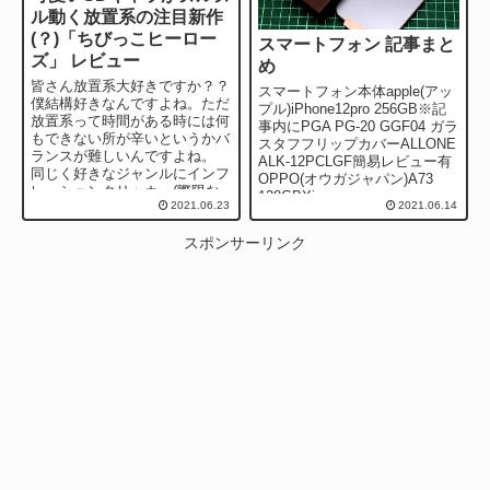
ル動く放置系の注目新作
(？)「ちびっこヒーロー
スマートフォン 記事まと
ズ」 レビュー
め
皆さん放置系大好きですか？？
スマートフォン本体apple(アッ
僕結構好きなんですよね。ただ
プル)iPhone12pro 256GB※記
放置系って時間がある時には何
事内にPGA PG-20 GGF04 ガラ
もできない所が辛いというかバ
スタフフリップカバーALLONE
ランスが難しいんですよね。
ALK-12PCLGF簡易レビュー有
同じく好きなジャンルにインフ
OPPO(オウガジャパン)A73
レーションクリッカー(際限な
128GBXia...
2021.06.23
2021.06.14
く強くなれる)も好きなんです
が、逆に触れない...
スポンサーリンク