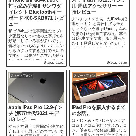
打ち込み完璧‼ サンワダ
用 周辺アクセサリー 一
イレクト Bluetoothキー
括レビュー
ボード 400-SKB071 レビ
えへぇッ！？まぁーたiPadの記
ュー
事かい！？ と言われても仕方
ないぐらい今週はiPadにまみれ
私はWeb上の仕事関連だとブロ
てまみれた記事ですねぇ。本当
グ更新なりその他の文字打ちを
は1記事で全て書けると思った
頻繁にしている事が多いです。
の！！見通しが甘かったの！！
普段はいつものようにパソコン
ごめんね！！ というわけで連
からカタカタするだけで良いの
日更新していた...
ですが、出先だとスマホを使う
しかありませんでした。まぁそ
2022.02.02
2022.01.28
ういったのを埋めるためにiPad
を購入し...
スマートフォン
スマートフォン
apple iPad Pro 12.9イン
iPad Proを購入するまで
チ (第五世代/2021 モデ
のお話。
ル) レビュー
は・じ・め・て♪じゃない！ア
コム！アコム便利ですよねアコ
やっと本題！！前回の記事で紹
ム。僕みたいなお金に困ってる
介しようと思ったのですが、あ
人には魔法のカードだと思うん