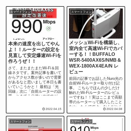
スマートフォン
スマートフォン
メッシュWi-Fiを構築し、
本来の速度を出してやん
室内全て高速Wi-Fiでカバ
よ！！ルーターの設定を
ーする！！BUFFALO
見直して安定爆速Wi-Fiを
WSR-5400AX6S/NMB＆
作ろうぜ！！
WEX-1800AX4EA/N レ
さて、またまたまたWi-Fi＆回
ビュー
線ネタです。案外記事を書いて
からアクセス数が多いので需要
前回の記事でお話したNuro光の
があるなと思いまして本日も書
自前Wi-Fiルーター取り付け記
いていこうかと！ 最初は「光
事。 こちらでほんの少しだけ
回線」次に「自前ルーターの設
触れたWi-Fiルーターのレビュ
置」ときて十分速いのですが、
ーですね！！実はここまで高額
大体Wi-Fiルーターっ...
帯のルーターって購入したこと
なかったんですよ。なんだかん
2022.04.15
2022.04.08
だいって自分...
スマートフォン
スマートフォン